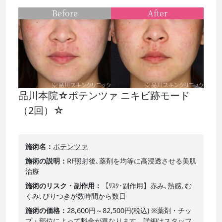
Before
After
品川本院☆ポテンツァ ニキビ跡モード
（2回）☆
施術名
ポテンツァ
施術の説明
RF照射後､薬剤を均等に高浸透させる美肌
治療
施術のリスク・副作用
【ﾘｽｸ･副作用】赤み､熱感､む
くみ､ぴりつきが数時間から数日
施術の価格
28,600円～82,500円(税込) ※薬剤・チッ
プ・部位によって料金が異なります。詳細はスタッフ