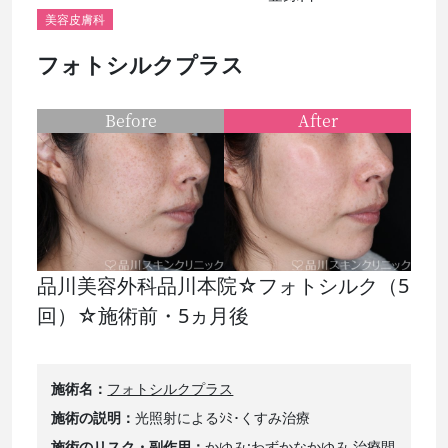
美容皮膚科
フォトシルクプラス
Before
After
品川美容外科品川本院☆フォトシルク（5
回）☆施術前・5ヵ月後
施術名
フォトシルクプラス
施術の説明
光照射によるｼﾐ･くすみ治療
施術のリスク・副作用
かゆみ:わずかなかゆみ 治療間