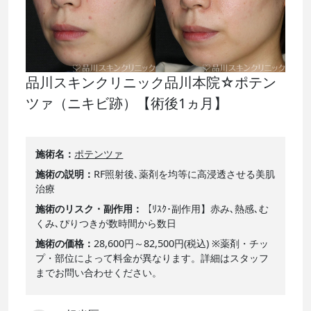
品川スキンクリニック品川本院☆ポテン
ツァ（ニキビ跡）【術後1ヵ月】
施術名
ポテンツァ
施術の説明
RF照射後､薬剤を均等に高浸透させる美肌
治療
施術のリスク・副作用
【ﾘｽｸ･副作用】赤み､熱感､む
くみ､ぴりつきが数時間から数日
施術の価格
28,600円～82,500円(税込) ※薬剤・チッ
プ・部位によって料金が異なります。詳細はスタッフ
までお問い合わせください。