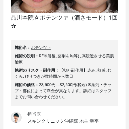
品川本院☆ポテンツァ（酒さモード）1回
☆
施術名
ポテンツァ
施術の説明
RF照射後､薬剤を均等に高浸透させる美肌
治療
施術のリスク・副作用
【ﾘｽｸ･副作用】赤み､熱感､む
くみ､ぴりつきが数時間から数日
施術の価格
28,600円～82,500円(税込) ※薬剤・チッ
プ・部位によって料金が異なります。詳細はスタッフ
までお問い合わせください。
担当医
スキンクリニック沖縄院 地主 幸平