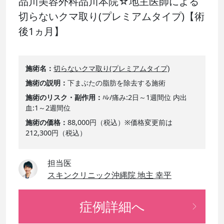
品川美容外科品川本院☆地主医師による
切らないクマ取り(プレミアムタイプ)【術
後1ヵ月】
施術名
切らないクマ取り(プレミアムタイプ)
施術の説明
下まぶたの脂肪を除去する施術
施術のリスク・副作用
ﾊﾚ/痛み:2日～1週間位 内出
血:1～2週間位
施術の価格
88,000円（税込）※価格変更前は
212,300円（税込）
担当医
スキンクリニック沖縄院 地主 幸平
症例詳細へ