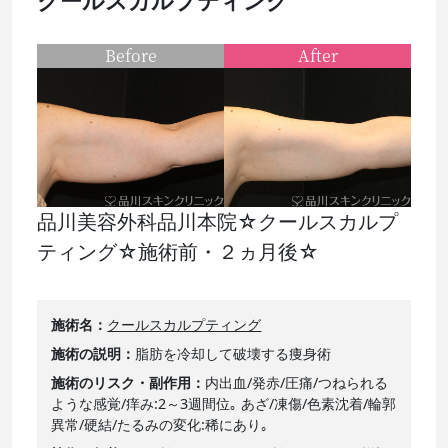
クールスカルプティング
Before
After
品川美容外科品川本院☆クールスカルプ
ティング☆施術前・２ヵ月後☆
施術名
クールスカルプティング
施術の説明
脂肪を冷却して破壊する痩身術
施術のリスク・副作用
内出血/発赤/圧痛/つねられる
ような感覚/痒み:2～3週間位｡ あざ/凍傷/色素沈着/輪郭
異常/硬結/たるみの変化:稀にあり｡