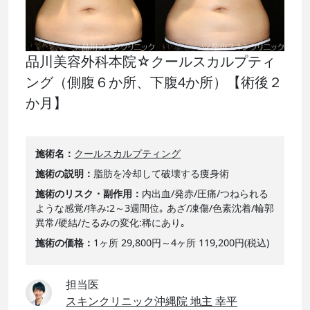
品川美容外科本院☆クールスカルプティ
ング（側腹６か所、下腹4か所）【術後２
か月】
施術名
クールスカルプティング
施術の説明
脂肪を冷却して破壊する痩身術
施術のリスク・副作用
内出血/発赤/圧痛/つねられる
ような感覚/痒み:2～3週間位｡ あざ/凍傷/色素沈着/輪郭
異常/硬結/たるみの変化:稀にあり｡
施術の価格
1ヶ所 29,800円～4ヶ所 119,200円(税込)
担当医
スキンクリニック沖縄院 地主 幸平