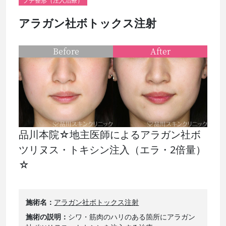
プチ整形（注入治療）
アラガン社ボトックス注射
Before
After
品川本院☆地主医師によるアラガン社ボ
ツリヌス・トキシン注入（エラ・2倍量）
☆
施術名
アラガン社ボトックス注射
施術の説明
シワ・筋肉のハリのある箇所にアラガン