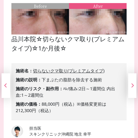
Before
After
品川本院☆切らないクマ取り(プレミアム
タイプ)☆1か月後☆
施術名
切らないクマ取り(プレミアムタイプ)
施術の説明
下まぶたの脂肪を除去する施術
施術のリスク・副作用
ﾊﾚ/痛み:2日～1週間位 内出
血:1～2週間位
施術の価格
88,000円（税込）※価格変更前は
212,300円（税込）
担当医
スキンクリニック沖縄院 地主 幸平