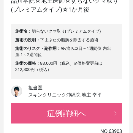
品川本院☆地主医師☆切らないクマ取り
(プレミアムタイプ)☆1か月後
施術名
切らないクマ取り(プレミアムタイプ)
施術の説明
下まぶたの脂肪を除去する施術
施術のリスク・副作用
ﾊﾚ/痛み:2日～1週間位 内出
血:1～2週間位
施術の価格
88,000円（税込）※価格変更前は
212,300円（税込）
担当医
スキンクリニック沖縄院 地主 幸平
症例詳細へ
NO.63903