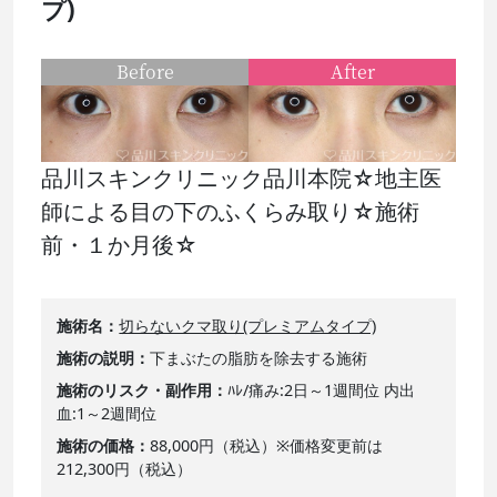
プ)
Before
After
品川スキンクリニック品川本院☆地主医
師による目の下のふくらみ取り☆施術
前・１か月後☆
施術名
切らないクマ取り(プレミアムタイプ)
施術の説明
下まぶたの脂肪を除去する施術
施術のリスク・副作用
ﾊﾚ/痛み:2日～1週間位 内出
血:1～2週間位
施術の価格
88,000円（税込）※価格変更前は
212,300円（税込）