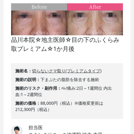
Before
After
品川本院☆地主医師☆目の下のふくらみ
取プレミアム☆1か月後
施術名
切らないクマ取り(プレミアムタイプ)
施術の説明
下まぶたの脂肪を除去する施術
施術のリスク・副作用
ﾊﾚ/痛み:2日～1週間位 内出
血:1～2週間位
施術の価格
88,000円（税込）※価格変更前は
212,300円（税込）
担当医