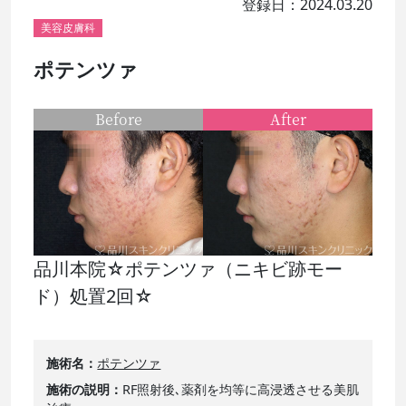
登録日：2024.03.20
美容皮膚科
ポテンツァ
Before
After
品川本院☆ポテンツァ（ニキビ跡モー
ド）処置2回☆
施術名
ポテンツァ
施術の説明
RF照射後､薬剤を均等に高浸透させる美肌