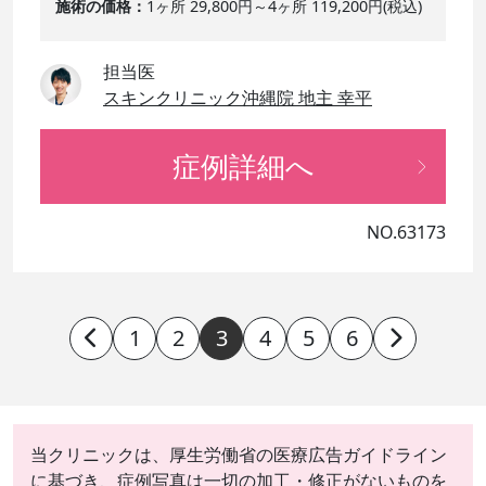
施術の価格
1ヶ所 29,800円～4ヶ所 119,200円(税込)
担当医
スキンクリニック沖縄院 地主 幸平
症例詳細へ
NO.63173
1
2
3
4
5
6
当クリニックは、厚生労働省の医療広告ガイドライン
に基づき、症例写真は一切の加工・修正がないものを