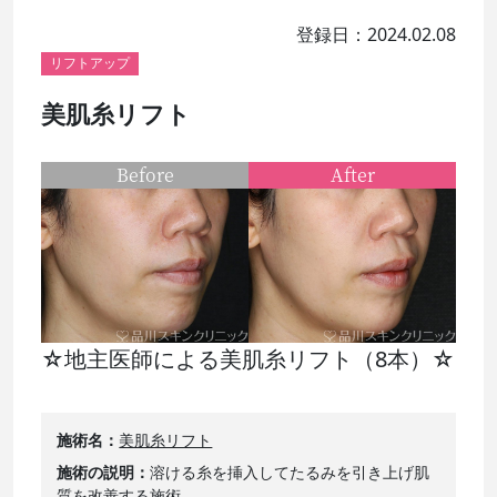
登録日：2024.02.08
リフトアップ
美肌糸リフト
Before
After
☆地主医師による美肌糸リフト（8本）☆
施術名
美肌糸リフト
施術の説明
溶ける糸を挿入してたるみを引き上げ肌
質を改善する施術