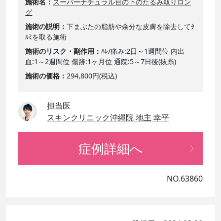
施術名
スーパーナチュラル目の下のたるみ取りロン
グ
施術の説明
下まぶたの脂肪や余分な皮膚を除去してﾀ
ﾙﾐを取る施術
施術のリスク・副作用
ﾊﾚ/痛み:2日～1週間位 内出
血:1～2週間位 傷跡:1ヶ月位 通院:5～7日後(抜糸)
施術の価格
294,800円(税込)
担当医
スキンクリニック沖縄院 地主 幸平
症例詳細へ
NO.63860