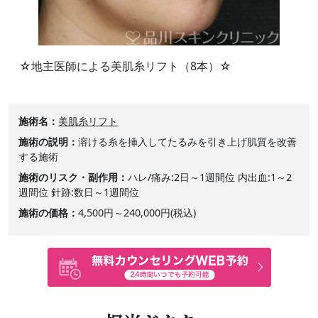
☆地主医師による美肌糸リフト（8本）☆
施術名
美肌糸リフト
施術の説明
溶ける糸を挿入してたるみを引き上げ肌質を改善
する施術
施術のリスク・副作用
ハレ/痛み:2日～1週間位 内出血:1～2
週間位 針跡:数日～1週間位
施術の価格
4,500円～240,000円(税込)