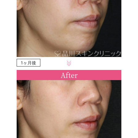
1ヶ月後
After