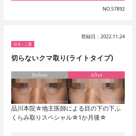
NO.57892
登録日：2022.11.24
目元・二重
切らないクマ取り(ライトタイプ)
Before
After
品川本院☆地主医師による目の下の下ふ
くらみ取りスペシャル☆1か月後☆