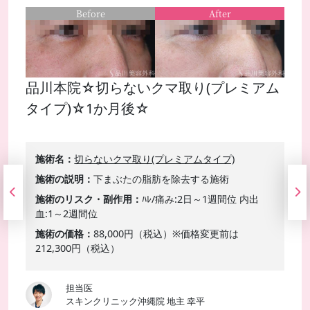
Before
After
品川本院☆切らないクマ取り(プレミアム
タイプ)☆1か月後☆
施術名
切らないクマ取り(プレミアムタイプ)
施術の説明
下まぶたの脂肪を除去する施術
施術のリスク・副作用
ﾊﾚ/痛み:2日～1週間位 内出
血:1～2週間位
施術の価格
88,000円（税込）※価格変更前は
212,300円（税込）
担当医
スキンクリニック沖縄院 地主 幸平