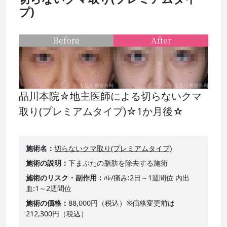
プ)
Before
After
品川本院☆地主医師による切らないクマ
取り(プレミアムタイプ)☆1か月後☆
施術名
切らないクマ取り(プレミアムタイプ)
施術の説明
下まぶたの脂肪を除去する施術
施術のリスク・副作用
ﾊﾚ/痛み:2日～1週間位 内出
血:1～2週間位
施術の価格
88,000円（税込）※価格変更前は
212,300円（税込）