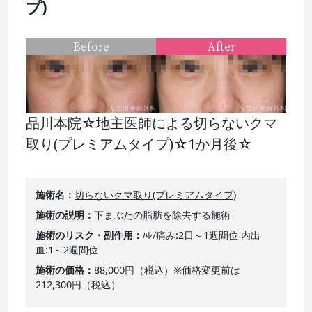
プ)
Before
After
品川本院☆地主医師による切らないクマ
取り(プレミアムタイプ)☆1か月後☆
施術名
切らないクマ取り(プレミアムタイプ)
施術の説明
下まぶたの脂肪を除去する施術
施術のリスク・副作用
ﾊﾚ/痛み:2日～1週間位 内出
血:1～2週間位
施術の価格
88,000円（税込）※価格変更前は
212,300円（税込）