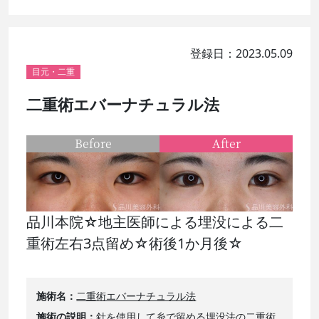
登録日：2023.05.09
目元・二重
二重術エバーナチュラル法
Before
After
品川本院☆地主医師による埋没による二
重術左右3点留め☆術後1か月後☆
施術名
二重術エバーナチュラル法
施術の説明
針を使用して糸で留める埋没法の二重術