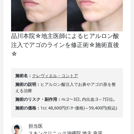
品川本院☆地主医師によるヒアルロン酸
注入でアゴのラインを修正術☆施術直後
☆
施術名
クレヴィエル・コントア
施術の説明
ヒアルロン酸注入でお鼻やアゴの形を整
える治療
施術のリスク・副作用
ﾊﾚ:2～3日､内出血:3～7日位｡
施術の価格
1cc 48,600円(ﾓﾆﾀｰ価格)～59,400円(税込)
担当医
スキンクリニック沖縄院 地主 幸平