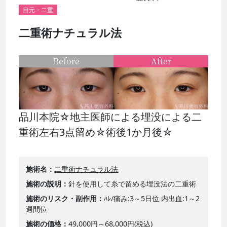
目元・二重
二重術ナチュラル法
Before
After
品川本院☆地主医師による埋没による二
重術左右3点留め☆術後1か月後☆
施術名
二重術ナチュラル法
施術の説明
針を使用して糸で留める埋没法の二重術
施術のリスク・副作用
ﾊﾚ/痛み:3～5日位 内出血:1～2
週間位
施術の価格
49,000円～68,000円(税込)