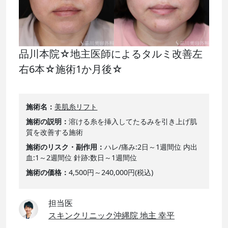
品川本院☆地主医師によるタルミ改善左
右6本☆施術1か月後☆
施術名
美肌糸リフト
施術の説明
溶ける糸を挿入してたるみを引き上げ肌
質を改善する施術
施術のリスク・副作用
ハレ/痛み:2日～1週間位 内出
血:1～2週間位 針跡:数日～1週間位
施術の価格
4,500円～240,000円(税込)
担当医
スキンクリニック沖縄院 地主 幸平