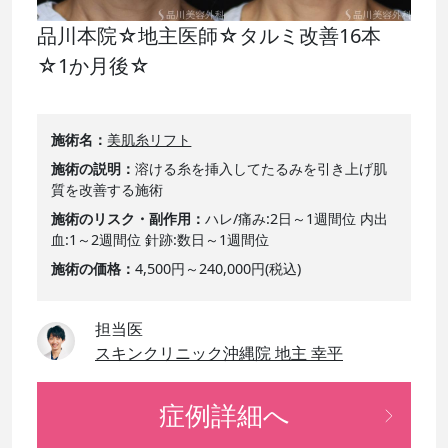
品川本院☆地主医師☆タルミ改善16本
☆1か月後☆
施術名
美肌糸リフト
施術の説明
溶ける糸を挿入してたるみを引き上げ肌
質を改善する施術
施術のリスク・副作用
ハレ/痛み:2日～1週間位 内出
血:1～2週間位 針跡:数日～1週間位
施術の価格
4,500円～240,000円(税込)
担当医
スキンクリニック沖縄院 地主 幸平
症例詳細へ