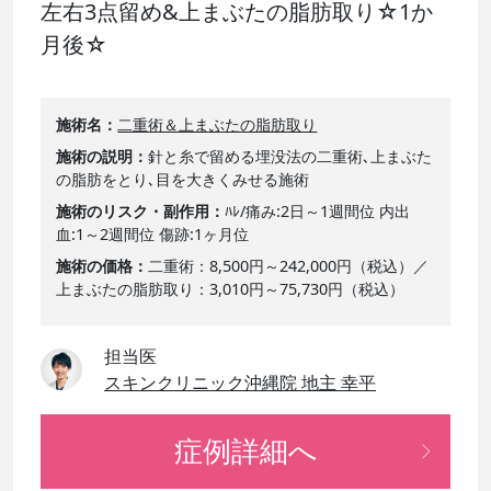
左右3点留め&上まぶたの脂肪取り☆1か
月後☆
施術名
二重術＆上まぶたの脂肪取り
施術の説明
針と糸で留める埋没法の二重術､上まぶた
の脂肪をとり､目を大きくみせる施術
施術のリスク・副作用
ﾊﾚ/痛み:2日～1週間位 内出
血:1～2週間位 傷跡:1ヶ月位
施術の価格
二重術：8,500円～242,000円（税込）／
上まぶたの脂肪取り：3,010円～75,730円（税込）
担当医
スキンクリニック沖縄院 地主 幸平
症例詳細へ