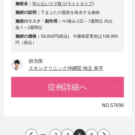
施術名
切らないクマ取り(ライトタイプ)
施術の説明
下まぶたの脂肪を除去する施術
施術のリスク・副作用
ﾊﾚ/痛み:2日～1週間位 内出
血:1～2週間位
施術の価格
58,000円(税込) ※価格変更前は108,900
円（税込）
担当医
スキンクリニック沖縄院 地主 幸平
症例詳細へ
NO.57696
3
4
5
6