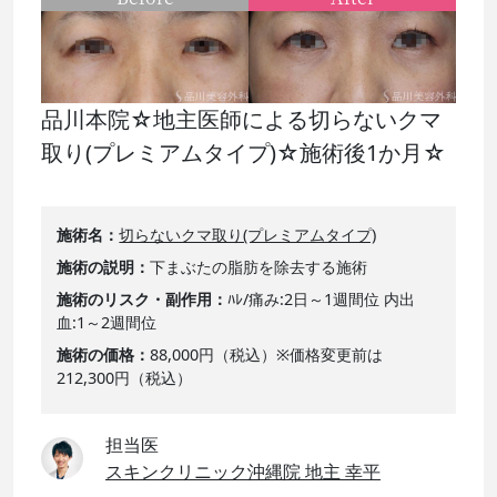
品川本院☆地主医師による切らないクマ
取り(プレミアムタイプ)☆施術後1か月☆
施術名
切らないクマ取り(プレミアムタイプ)
施術の説明
下まぶたの脂肪を除去する施術
施術のリスク・副作用
ﾊﾚ/痛み:2日～1週間位 内出
血:1～2週間位
施術の価格
88,000円（税込）※価格変更前は
212,300円（税込）
担当医
スキンクリニック沖縄院 地主 幸平