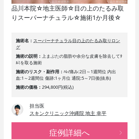
品川本院☆地主医師☆目の上のたるみ取
りスーパーナチュラル☆施術1か月後☆
施術名
スーパーナチュラル目の上のたるみ取りロン
グ
施術の説明
上まぶたの脂肪や余分な皮膚を除去してﾀ
ﾙﾐを取る施術
施術のリスク・副作用
ﾊﾚ/痛み:2日～1週間位 内出
血:1～2週間位 傷跡:1ヶ月位 通院:5～7日後(抜糸)
施術の価格
294,800円(税込)
担当医
スキンクリニック沖縄院 地主 幸平
症例詳細へ