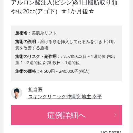
アルロン酸注入(ビシン)&1日脂肪取り顔
やせ20cc(アゴ下）☆1か月後☆
施術名
美肌糸リフト
施術の説明
溶ける糸を挿入してたるみを引き上げ肌
質を改善する施術
施術のリスク・副作用
ハレ/痛み:2日～1週間位 内出
血:1～2週間位 針跡:数日～1週間位
施術の価格
4,500円～240,000円(税込)
担当医
スキンクリニック沖縄院 地主 幸平
症例詳細へ