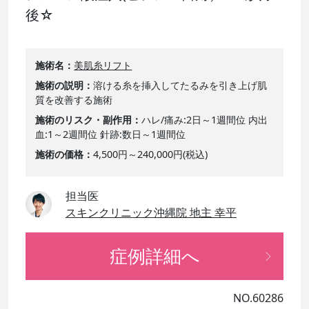
後☆
施術名
美肌糸リフト
施術の説明
溶ける糸を挿入してたるみを引き上げ肌
質を改善する施術
施術のリスク・副作用
ハレ/痛み:2日～1週間位 内出
血:1～2週間位 針跡:数日～1週間位
施術の価格
4,500円～240,000円(税込)
担当医
スキンクリニック沖縄院 地主 幸平
症例詳細へ
NO.60286