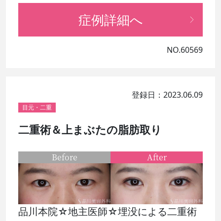
症例詳細へ
NO.60569
登録日：2023.06.09
目元・二重
二重術＆上まぶたの脂肪取り
Before
After
品川本院☆地主医師☆埋没による二重術