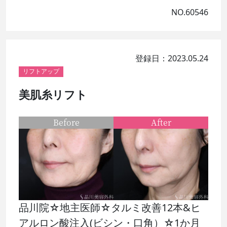
NO.60546
登録日：2023.05.24
リフトアップ
美肌糸リフト
Before
After
品川院☆地主医師☆タルミ改善12本&ヒ
アルロン酸注入(ビシン・口角）☆1か月