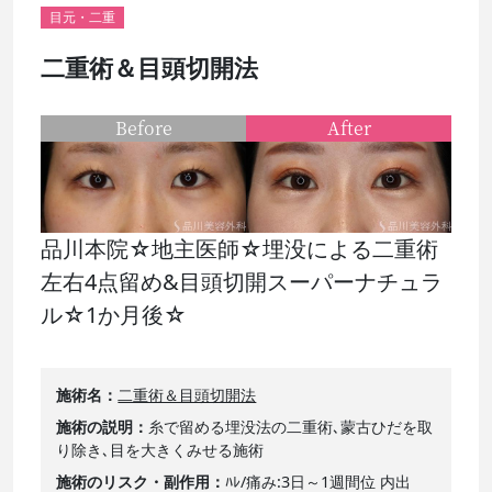
目元・二重
二重術＆目頭切開法
Before
After
品川本院☆地主医師☆埋没による二重術
左右4点留め&目頭切開スーパーナチュラ
ル☆1か月後☆
施術名
二重術＆目頭切開法
施術の説明
糸で留める埋没法の二重術､蒙古ひだを取
り除き､目を大きくみせる施術
施術のリスク・副作用
ﾊﾚ/痛み:3日～1週間位 内出