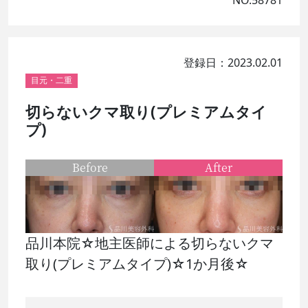
NO.58781
登録日：2023.02.01
目元・二重
切らないクマ取り(プレミアムタイ
プ)
Before
After
品川本院☆地主医師による切らないクマ
取り(プレミアムタイプ)☆1か月後☆