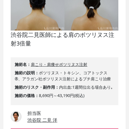
渋谷院二見医師による肩のボツリヌス注
射3倍量
施術名
肩こり・肩痩せボツリヌス注射
施術の説明
ボツリヌス・トキシン、コアトックス
®、アラガン社ボツリヌス注射によるプチ肩こり治療
施術のリスク・副作用
内出血:1週間位出る場合あり｡
施術の価格
8,690円～43,190円(税込)
担当医
渋谷院 二見 洋