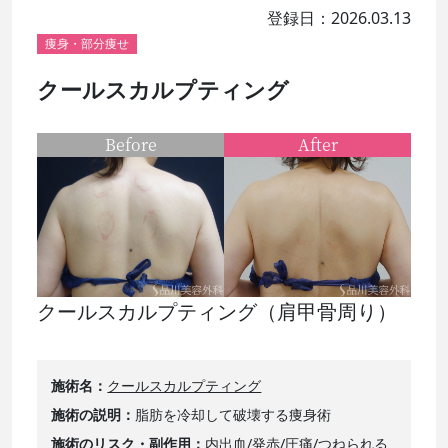
登録日：2026.03.13
痩身・部分痩せ
クールスカルプティング
Before
After
クールスカルプティング（肩甲骨周り）
施術名
クールスカルプティング
施術の説明
脂肪を冷却して破壊する痩身術
施術のリスク・副作用
内出血/発赤/圧痛/つねられる