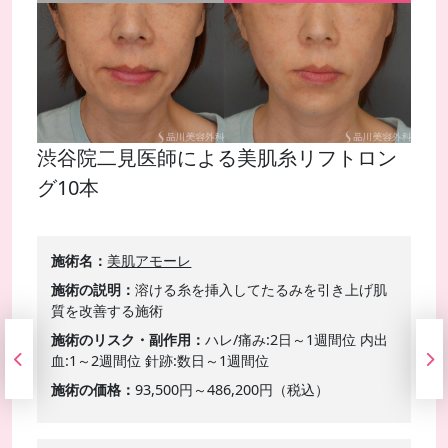
渋谷院二見医師による美肌糸リフトロン
グ10本
施術名
美肌アモーレ
施術の説明
溶ける糸を挿入してたるみを引き上げ肌
質を改善する施術
施術のリスク・副作用
ハレ/痛み:2日～1週間位 内出
血:1～2週間位 針跡:数日～1週間位
施術の価格
93,500円～486,200円（税込）