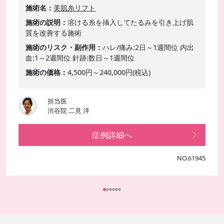
施術名
美肌糸リフト
施術の説明
溶ける糸を挿入してたるみを引き上げ肌
質を改善する施術
施術のリスク・副作用
ハレ/痛み:2日～1週間位 内出
血:1～2週間位 針跡:数日～1週間位
施術の価格
4,500円～240,000円(税込)
担当医
渋谷院 二見 洋
症例詳細へ
NO.61945