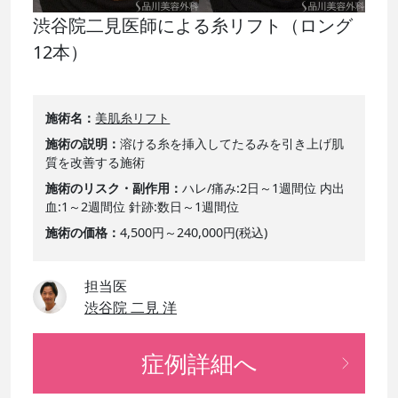
渋谷院二見医師による糸リフト（ロング
12本）
施術名
美肌糸リフト
施術の説明
溶ける糸を挿入してたるみを引き上げ肌
質を改善する施術
施術のリスク・副作用
ハレ/痛み:2日～1週間位 内出
血:1～2週間位 針跡:数日～1週間位
施術の価格
4,500円～240,000円(税込)
担当医
渋谷院 二見 洋
症例詳細へ