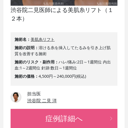
渋谷院二見医師による美肌糸リフト（１
２本）
施術名
美肌糸リフト
施術の説明
溶ける糸を挿入してたるみを引き上げ肌
質を改善する施術
施術のリスク・副作用
ハレ/痛み:2日～1週間位 内出
血:1～2週間位 針跡:数日～1週間位
施術の価格
4,500円～240,000円(税込)
担当医
渋谷院 二見 洋
症例詳細へ