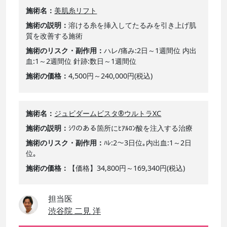
施術名
美肌糸リフト
施術の説明
溶ける糸を挿入してたるみを引き上げ肌
質を改善する施術
施術のリスク・副作用
ハレ/痛み:2日～1週間位 内出
血:1～2週間位 針跡:数日～1週間位
施術の価格
4,500円～240,000円(税込)
施術名
ジュビダームビスタ®ウルトラXC
施術の説明
ｼﾜのある箇所にﾋｱﾙﾛﾝ酸を注入する治療
施術のリスク・副作用
ﾊﾚ:2～3日位｡内出血:1～2日
位｡
施術の価格
【価格】34,800円～169,340円(税込)
担当医
渋谷院 二見 洋