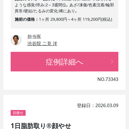
ような感覚/痒み:2～3週間位｡ あざ/凍傷/色素沈着/輪郭
異常/硬結/たるみの変化:稀にあり｡
施術の価格
1ヶ所 29,800円～4ヶ所 119,200円(税込)
担当医
渋谷院 二見 洋
症例詳細へ
NO.73343
登録日：2026.03.09
顔痩せ
1日脂肪取り®顔やせ