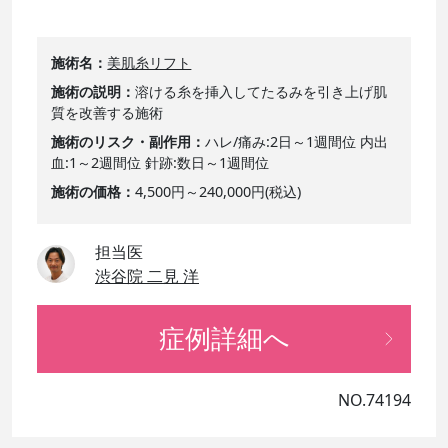
施術名
美肌糸リフト
施術の説明
溶ける糸を挿入してたるみを引き上げ肌
質を改善する施術
施術のリスク・副作用
ハレ/痛み:2日～1週間位 内出
血:1～2週間位 針跡:数日～1週間位
施術の価格
4,500円～240,000円(税込)
担当医
渋谷院 二見 洋
症例詳細へ
NO.74194