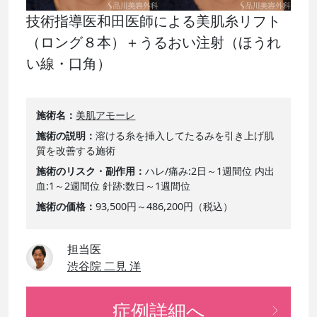
技術指導医和田医師による美肌糸リフト
（ロング８本）＋うるおい注射（ほうれ
い線・口角）
施術名
美肌アモーレ
施術の説明
溶ける糸を挿入してたるみを引き上げ肌
質を改善する施術
施術のリスク・副作用
ハレ/痛み:2日～1週間位 内出
血:1～2週間位 針跡:数日～1週間位
施術の価格
93,500円～486,200円（税込）
担当医
渋谷院 二見 洋
症例詳細へ