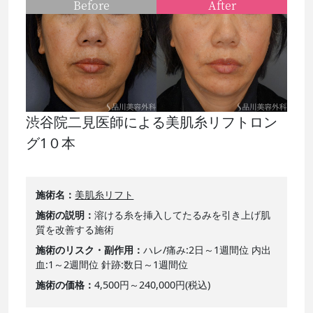
Before
After
渋谷院二見医師による美肌糸リフトロン
グ1０本
施術名
美肌糸リフト
施術の説明
溶ける糸を挿入してたるみを引き上げ肌
質を改善する施術
施術のリスク・副作用
ハレ/痛み:2日～1週間位 内出
血:1～2週間位 針跡:数日～1週間位
施術の価格
4,500円～240,000円(税込)