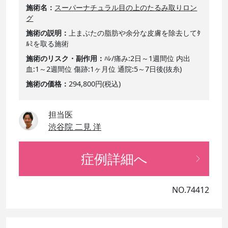
施術名
スーパーナチュラル目の上のたるみ取りロン
グ
施術の説明
上まぶたの脂肪や余分な皮膚を除去してﾀ
ﾙﾐを取る施術
施術のリスク・副作用
ﾊﾚ/痛み:2日～1週間位 内出
血:1～2週間位 傷跡:1ヶ月位 通院:5～7日後(抜糸)
施術の価格
294,800円(税込)
担当医
渋谷院 二見 洋
症例詳細へ
NO.74412