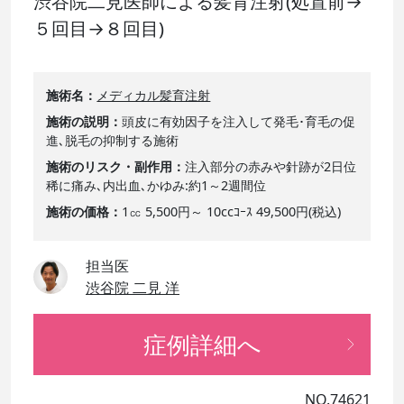
渋谷院二見医師による髪育注射(処置前→
５回目→８回目)
施術名
メディカル髪育注射
施術の説明
頭皮に有効因子を注入して発毛･育毛の促
進､脱毛の抑制する施術
施術のリスク・副作用
注入部分の赤みや針跡が2日位
稀に痛み､内出血､かゆみ:約1～2週間位
施術の価格
1㏄ 5,500円～ 10ccｺｰｽ 49,500円(税込)
担当医
渋谷院 二見 洋
症例詳細へ
NO.74621