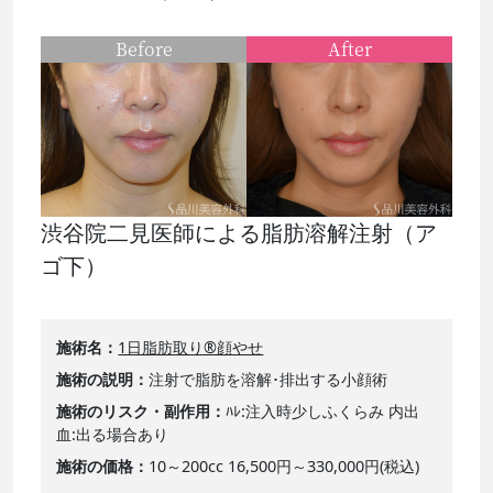
Before
After
渋谷院二見医師による脂肪溶解注射（ア
ゴ下）
施術名
1日脂肪取り®顔やせ
施術の説明
注射で脂肪を溶解･排出する小顔術
施術のリスク・副作用
ﾊﾚ:注入時少しふくらみ 内出
血:出る場合あり
施術の価格
10～200cc 16,500円～330,000円(税込)