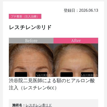
登録日：2026.06.13
プチ整形（注入治療）
レスチレン®リド
Before
After
渋谷院二見医師による額のヒアルロン酸
注入（レスチレン6cc）
施術名
レスチレン®リド