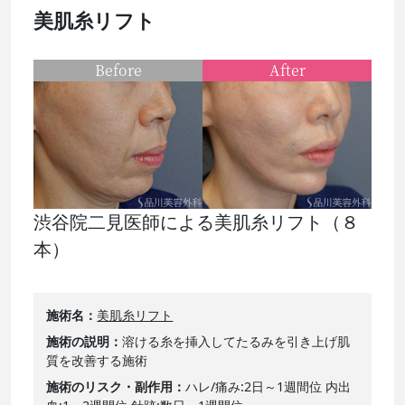
美肌糸リフト
Before
After
渋谷院二見医師による美肌糸リフト（８
本）
施術名
美肌糸リフト
施術の説明
溶ける糸を挿入してたるみを引き上げ肌
質を改善する施術
施術のリスク・副作用
ハレ/痛み:2日～1週間位 内出