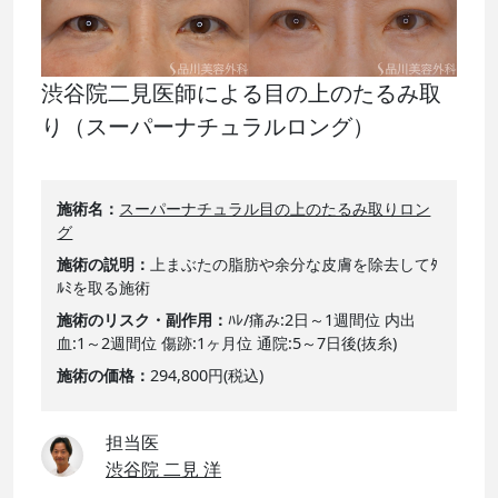
渋谷院二見医師による目の上のたるみ取
り（スーパーナチュラルロング）
施術名
スーパーナチュラル目の上のたるみ取りロン
グ
施術の説明
上まぶたの脂肪や余分な皮膚を除去してﾀ
ﾙﾐを取る施術
施術のリスク・副作用
ﾊﾚ/痛み:2日～1週間位 内出
血:1～2週間位 傷跡:1ヶ月位 通院:5～7日後(抜糸)
施術の価格
294,800円(税込)
担当医
渋谷院 二見 洋