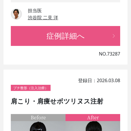
担当医
渋谷院 二見 洋
症例詳細へ
NO.73287
登録日：2026.03.08
プチ整形（注入治療）
肩こり・肩痩せボツリヌス注射
Before
After