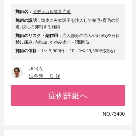
施術名
メディカル髪育注射
施術の説明
頭皮に有効因子を注入して発毛･育毛の促
進､脱毛の抑制する施術
施術のリスク・副作用
注入部分の赤みや針跡が2日位
稀に痛み､内出血､かゆみ:約1～2週間位
施術の価格
1㏄ 5,500円～ 10ccｺｰｽ 49,500円(税込)
担当医
渋谷院 二見 洋
症例詳細へ
NO.73400