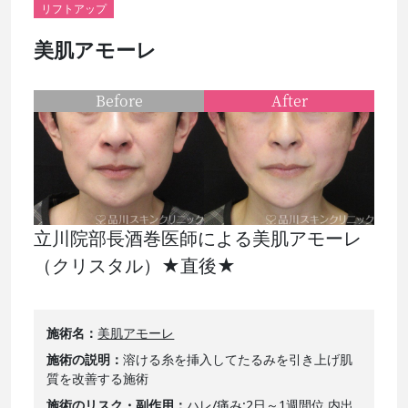
リフトアップ
美肌アモーレ
Before
After
立川院部長酒巻医師による美肌アモーレ
（クリスタル）★直後★
施術名
美肌アモーレ
施術の説明
溶ける糸を挿入してたるみを引き上げ肌
質を改善する施術
施術のリスク・副作用
ハレ/痛み:2日～1週間位 内出