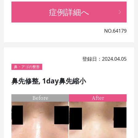
症例詳細へ
NO.64179
登録日：2024.04.05
鼻・アゴの整形
鼻先修整, 1day鼻先縮小
Before
After