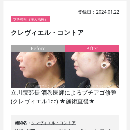
登録日：2024.01.22
プチ整形（注入治療）
クレヴィエル・コントア
Before
After
立川院部長 酒巻医師によるプチアゴ修整
(クレヴィエル1cc) ★施術直後★
施術名
クレヴィエル・コントア