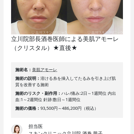
立川院部長酒巻医師による美肌アモーレ
（クリスタル）★直後★
施術名
美肌アモーレ
施術の説明
溶ける糸を挿入してたるみを引き上げ肌
質を改善する施術
施術のリスク・副作用
ハレ/痛み:2日～1週間位 内出
血:1～2週間位 針跡:数日～1週間位
施術の価格
93,500円～486,200円（税込）
担当医
スキンクリニック立川院 酒巻 華子