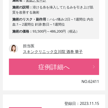
施術名
美肌アモーレ
施術の説明
溶ける糸を挿入してたるみを引き上げ肌
質を改善する施術
施術のリスク・副作用
ハレ/痛み:2日～1週間位 内出
血:1～2週間位 針跡:数日～1週間位
施術の価格
93,500円～486,200円（税込）
担当医
スキンクリニック立川院 酒巻 華子
症例詳細へ
NO.62411
登録日：2023.11.15