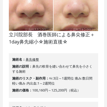
立川院部長 酒巻医師による鼻尖修正＋
1day鼻先縮小☆施術直後☆
施術名
鼻先修整
施術の説明
鼻先の軟骨を縫い合わせて鼻先を小さく
する施術
施術のリスク・副作用
ﾊﾚ:3日～1週間位 痛み:数日間
軽い痛み 内出血:1～2週間位
施術の価格
100,160円～125,200円（税込）