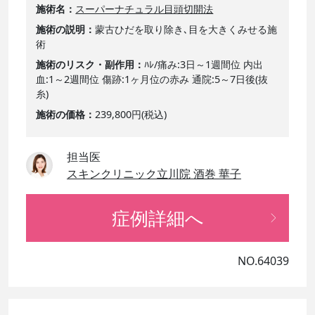
施術名
スーパーナチュラル目頭切開法
施術の説明
蒙古ひだを取り除き､目を大きくみせる施
術
施術のリスク・副作用
ﾊﾚ/痛み:3日～1週間位 内出
血:1～2週間位 傷跡:1ヶ月位の赤み 通院:5～7日後(抜
糸)
施術の価格
239,800円(税込)
担当医
スキンクリニック立川院 酒巻 華子
症例詳細へ
NO.64039