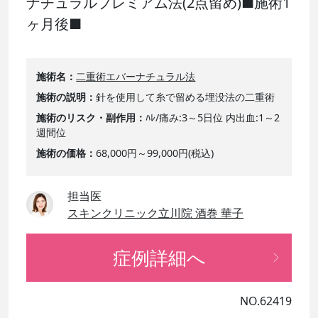
ナチュラルプレミアム法(2点留め)■施術1
ヶ月後■
施術名
二重術エバーナチュラル法
施術の説明
針を使用して糸で留める埋没法の二重術
施術のリスク・副作用
ﾊﾚ/痛み:3～5日位 内出血:1～2
週間位
施術の価格
68,000円～99,000円(税込)
担当医
スキンクリニック立川院 酒巻 華子
症例詳細へ
NO.62419