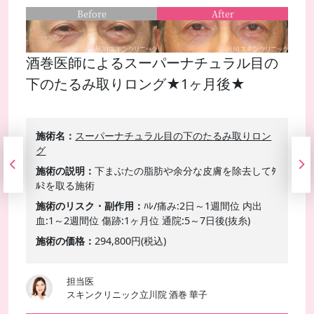
Before
After
酒巻医師によるスーパーナチュラル目の
下のたるみ取りロング★1ヶ月後★
施術名
スーパーナチュラル目の下のたるみ取りロン
グ
施術の説明
下まぶたの脂肪や余分な皮膚を除去してﾀ
ﾙﾐを取る施術
施術のリスク・副作用
ﾊﾚ/痛み:2日～1週間位 内出
血:1～2週間位 傷跡:1ヶ月位 通院:5～7日後(抜糸)
施術の価格
294,800円(税込)
担当医
スキンクリニック立川院 酒巻 華子