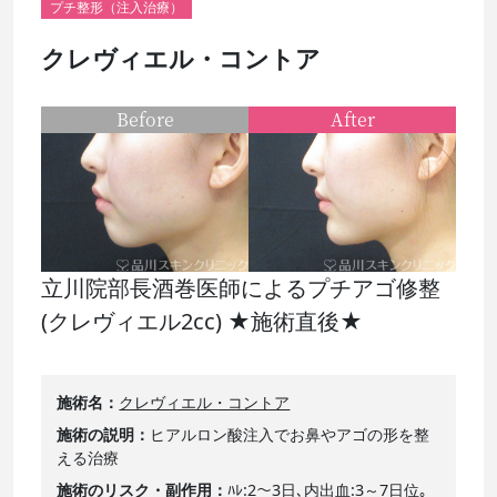
プチ整形（注入治療）
クレヴィエル・コントア
Before
After
立川院部長酒巻医師によるプチアゴ修整
(クレヴィエル2cc) ★施術直後★
施術名
クレヴィエル・コントア
施術の説明
ヒアルロン酸注入でお鼻やアゴの形を整
える治療
施術のリスク・副作用
ﾊﾚ:2～3日､内出血:3～7日位｡