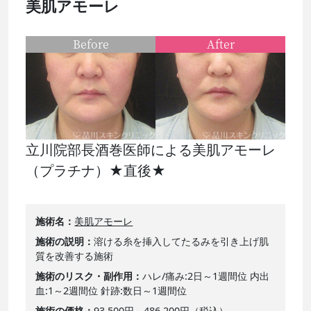
美肌アモーレ
Before
After
立川院部長酒巻医師による美肌アモーレ
（プラチナ）★直後★
施術名
美肌アモーレ
施術の説明
溶ける糸を挿入してたるみを引き上げ肌
質を改善する施術
施術のリスク・副作用
ハレ/痛み:2日～1週間位 内出
血:1～2週間位 針跡:数日～1週間位
施術の価格
93,500円～486,200円（税込）