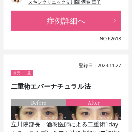
スキンクリニック立川院 酒巻 華子
症例詳細へ
NO.62618
登録日：2023.11.27
目元・二重
二重術エバーナチュラル法
Before
After
立川院部長 酒巻医師による二重術1day