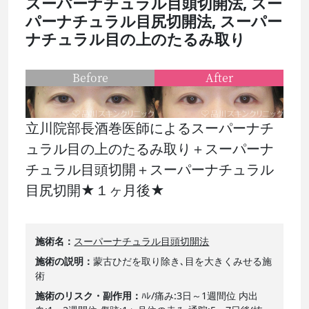
スーパーナチュラル目頭切開法, スー
パーナチュラル目尻切開法, スーパー
ナチュラル目の上のたるみ取り
Before
After
立川院部長酒巻医師によるスーパーナチ
ュラル目の上のたるみ取り＋スーパーナ
チュラル目頭切開＋スーパーナチュラル
目尻切開★１ヶ月後★
施術名
スーパーナチュラル目頭切開法
施術の説明
蒙古ひだを取り除き､目を大きくみせる施
術
施術のリスク・副作用
ﾊﾚ/痛み:3日～1週間位 内出