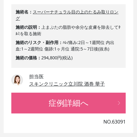
施術名
スーパーナチュラル目の上のたるみ取りロン
グ
施術の説明
上まぶたの脂肪や余分な皮膚を除去してﾀ
ﾙﾐを取る施術
施術のリスク・副作用
ﾊﾚ/痛み:2日～1週間位 内出
血:1～2週間位 傷跡:1ヶ月位 通院:5～7日後(抜糸)
施術の価格
294,800円(税込)
担当医
スキンクリニック立川院 酒巻 華子
症例詳細へ
NO.63091