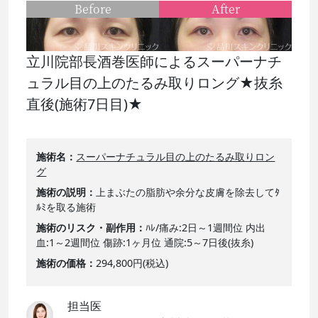
Before
After
立川院部長酒巻医師によるスーパーナチ
ュラル目の上のたるみ取りロング★抜糸
直後(施術7日目)★
施術名
スーパーナチュラル目の上のたるみ取りロン
グ
施術の説明
上まぶたの脂肪や余分な皮膚を除去してﾀ
ﾙﾐを取る施術
施術のリスク・副作用
ﾊﾚ/痛み:2日～1週間位 内出
血:1～2週間位 傷跡:1ヶ月位 通院:5～7日後(抜糸)
施術の価格
294,800円(税込)
担当医