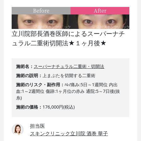
Before
After
立川院部長酒巻医師によるスーパーナチ
ュラル二重術切開法★１ヶ月後★
施術名
スーパーナチュラル二重術・切開法
施術の説明
上まぶたを切開する二重術
施術のリスク・副作用
ﾊﾚ/痛み:5日～1週間位 内出
血:1～2週間位 傷跡:1ヶ月位の赤み 通院:5～7日後(抜
糸)
施術の価格
176,000円(税込)
担当医
スキンクリニック立川院 酒巻 華子