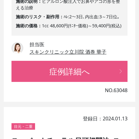
施術の説明
ヒアルロン酸注入でお鼻やアゴの形を整
える治療
施術のリスク・副作用
ﾊﾚ:2～3日､内出血:3～7日位｡
施術の価格
1cc 48,600円(ﾓﾆﾀｰ価格)～59,400円(税込)
担当医
スキンクリニック立川院 酒巻 華子
症例詳細へ
NO.63048
登録日：2024.01.13
目元・二重