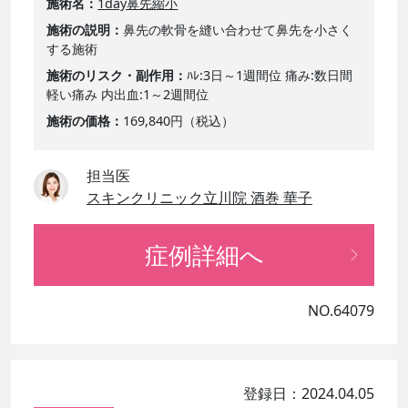
施術名
1day鼻先縮小
施術の説明
鼻先の軟骨を縫い合わせて鼻先を小さく
する施術
施術のリスク・副作用
ﾊﾚ:3日～1週間位 痛み:数日間
軽い痛み 内出血:1～2週間位
施術の価格
169,840円（税込）
担当医
スキンクリニック立川院 酒巻 華子
症例詳細へ
NO.64079
登録日：2024.04.05