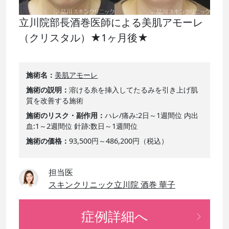
立川院部長酒巻医師による美肌アモーレ
（クリスタル）★1ヶ月後★
施術名
美肌アモーレ
施術の説明
溶ける糸を挿入してたるみを引き上げ肌
質を改善する施術
施術のリスク・副作用
ハレ/痛み:2日～1週間位 内出
血:1～2週間位 針跡:数日～1週間位
施術の価格
93,500円～486,200円（税込）
担当医
スキンクリニック立川院 酒巻 華子
症例詳細へ