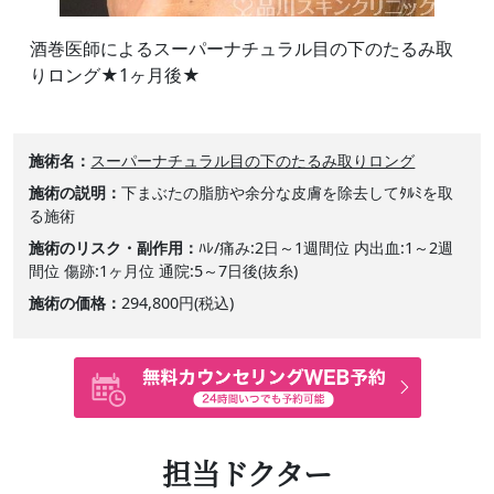
酒巻医師によるスーパーナチュラル目の下のたるみ取
りロング★1ヶ月後★
施術名
スーパーナチュラル目の下のたるみ取りロング
施術の説明
下まぶたの脂肪や余分な皮膚を除去してﾀﾙﾐを取
る施術
施術のリスク・副作用
ﾊﾚ/痛み:2日～1週間位 内出血:1～2週
間位 傷跡:1ヶ月位 通院:5～7日後(抜糸)
施術の価格
294,800円(税込)
担当ドクター