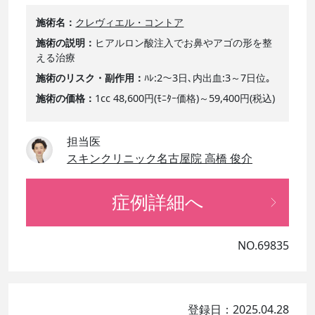
施術名
クレヴィエル・コントア
施術の説明
ヒアルロン酸注入でお鼻やアゴの形を整
える治療
施術のリスク・副作用
ﾊﾚ:2～3日､内出血:3～7日位｡
施術の価格
1cc 48,600円(ﾓﾆﾀｰ価格)～59,400円(税込)
担当医
スキンクリニック名古屋院 高橋 俊介
症例詳細へ
NO.69835
登録日：2025.04.28