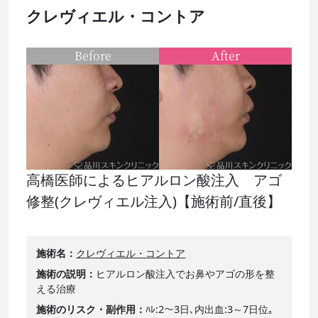
クレヴィエル・コントア
Before
After
高橋医師によるヒアルロン酸注入 アゴ
修整(クレヴィエル注入)【施術前/直後】
施術名
クレヴィエル・コントア
施術の説明
ヒアルロン酸注入でお鼻やアゴの形を整
える治療
施術のリスク・副作用
ﾊﾚ:2～3日､内出血:3～7日位｡