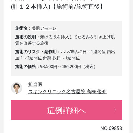
(計１２本挿入)【施術前/施術直後】
施術名
美肌アモーレ
施術の説明
溶ける糸を挿入してたるみを引き上げ肌
質を改善する施術
施術のリスク・副作用
ハレ/痛み:2日～1週間位 内出
血:1～2週間位 針跡:数日～1週間位
施術の価格
93,500円～486,200円（税込）
担当医
スキンクリニック名古屋院 高橋 俊介
症例詳細へ
NO.69858