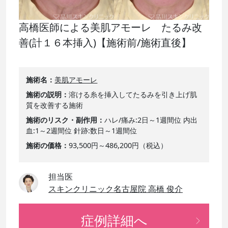
高橋医師による美肌アモーレ たるみ改
善(計１６本挿入)【施術前/施術直後】
施術名
美肌アモーレ
施術の説明
溶ける糸を挿入してたるみを引き上げ肌
質を改善する施術
施術のリスク・副作用
ハレ/痛み:2日～1週間位 内出
血:1～2週間位 針跡:数日～1週間位
施術の価格
93,500円～486,200円（税込）
担当医
スキンクリニック名古屋院 高橋 俊介
症例詳細へ