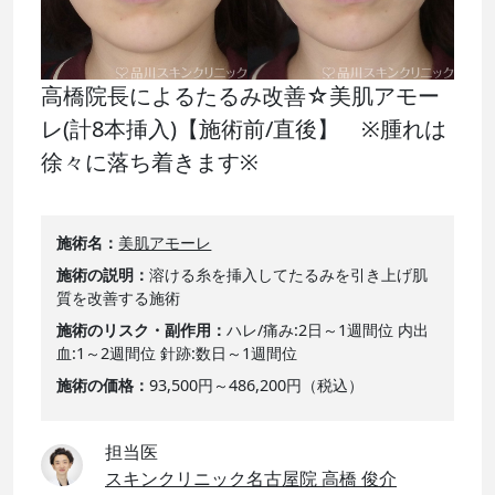
高橋院長によるたるみ改善☆美肌アモー
レ(計8本挿入)【施術前/直後】 ※腫れは
徐々に落ち着きます※
施術名
美肌アモーレ
施術の説明
溶ける糸を挿入してたるみを引き上げ肌
質を改善する施術
施術のリスク・副作用
ハレ/痛み:2日～1週間位 内出
血:1～2週間位 針跡:数日～1週間位
施術の価格
93,500円～486,200円（税込）
担当医
スキンクリニック名古屋院 高橋 俊介