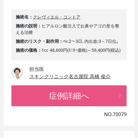
施術名
クレヴィエル・コントア
施術の説明
ヒアルロン酸注入でお鼻やアゴの形を整
える治療
施術のリスク・副作用
ﾊﾚ:2～3日､内出血:3～7日位｡
施術の価格
1cc 48,600円(ﾓﾆﾀｰ価格)～59,400円(税込)
担当医
スキンクリニック名古屋院 高橋 俊介
症例詳細へ
NO.70079