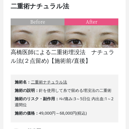
二重術ナチュラル法
Before
After
高橋医師による二重術埋没法 ナチュラ
ル法(２点留め)【施術前/直後】
施術名
二重術ナチュラル法
施術の説明
針を使用して糸で留める埋没法の二重術
施術のリスク・副作用
ﾊﾚ/痛み:3～5日位 内出血:1～2
週間位
施術の価格
49,000円～68,000円(税込)