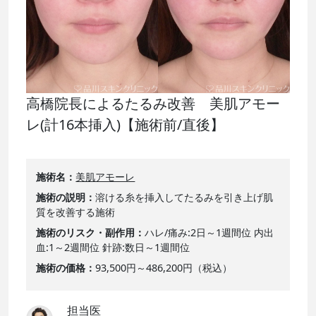
高橋院長によるたるみ改善 美肌アモー
レ(計16本挿入)【施術前/直後】
施術名
美肌アモーレ
施術の説明
溶ける糸を挿入してたるみを引き上げ肌
質を改善する施術
施術のリスク・副作用
ハレ/痛み:2日～1週間位 内出
血:1～2週間位 針跡:数日～1週間位
施術の価格
93,500円～486,200円（税込）
担当医