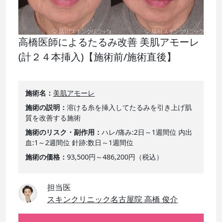
高橋医師によるたるみ改善 美肌アモーレ
(計２４本挿入)【施術前/施術直後】
施術名
美肌アモーレ
施術の説明
溶ける糸を挿入してたるみを引き上げ肌
質を改善する施術
施術のリスク・副作用
ハレ/痛み:2日～1週間位 内出
血:1～2週間位 針跡:数日～1週間位
施術の価格
93,500円～486,200円（税込）
担当医
スキンクリニック名古屋院 高橋 俊介