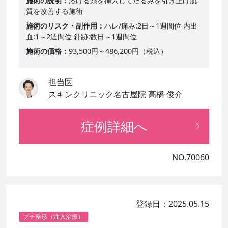
施術の説明
溶ける糸を挿入してたるみを引き上げ肌
質を改善する施術
施術のリスク・副作用
ハレ/痛み:2日～1週間位 内出
血:1～2週間位 針跡:数日～1週間位
施術の価格
93,500円～486,200円（税込）
担当医
スキンクリニック名古屋院 高橋 俊介
症例詳細へ
NO.70060
登録日：2025.05.15
プチ整形（注入治療）