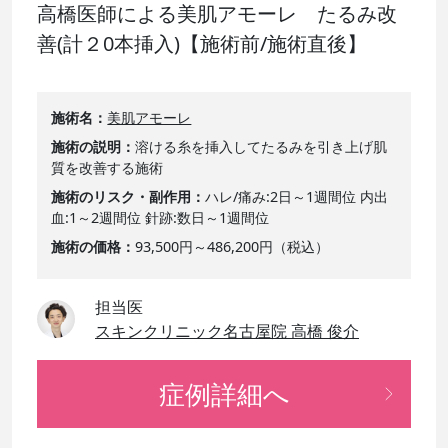
高橋医師による美肌アモーレ たるみ改
善(計２0本挿入)【施術前/施術直後】
施術名
美肌アモーレ
施術の説明
溶ける糸を挿入してたるみを引き上げ肌
質を改善する施術
施術のリスク・副作用
ハレ/痛み:2日～1週間位 内出
血:1～2週間位 針跡:数日～1週間位
施術の価格
93,500円～486,200円（税込）
担当医
スキンクリニック名古屋院 高橋 俊介
症例詳細へ