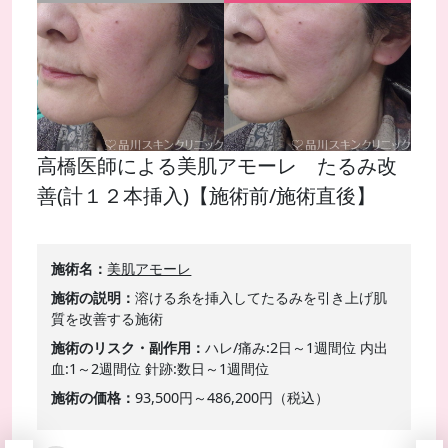
高橋医師による美肌アモーレ たるみ改
善(計１２本挿入)【施術前/施術直後】
施術名
美肌アモーレ
施術の説明
溶ける糸を挿入してたるみを引き上げ肌
質を改善する施術
施術のリスク・副作用
ハレ/痛み:2日～1週間位 内出
血:1～2週間位 針跡:数日～1週間位
施術の価格
93,500円～486,200円（税込）