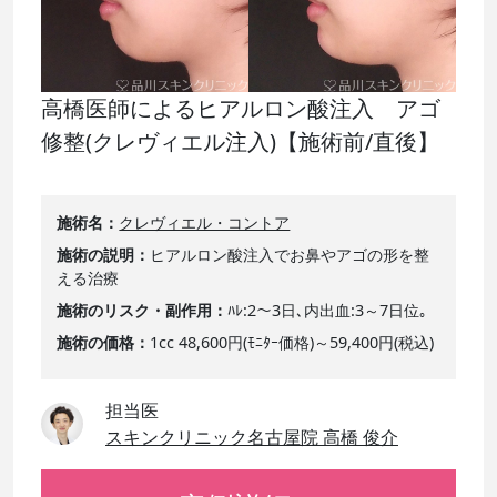
高橋医師によるヒアルロン酸注入 アゴ
修整(クレヴィエル注入)【施術前/直後】
施術名
クレヴィエル・コントア
施術の説明
ヒアルロン酸注入でお鼻やアゴの形を整
える治療
施術のリスク・副作用
ﾊﾚ:2～3日､内出血:3～7日位｡
施術の価格
1cc 48,600円(ﾓﾆﾀｰ価格)～59,400円(税込)
担当医
スキンクリニック名古屋院 高橋 俊介