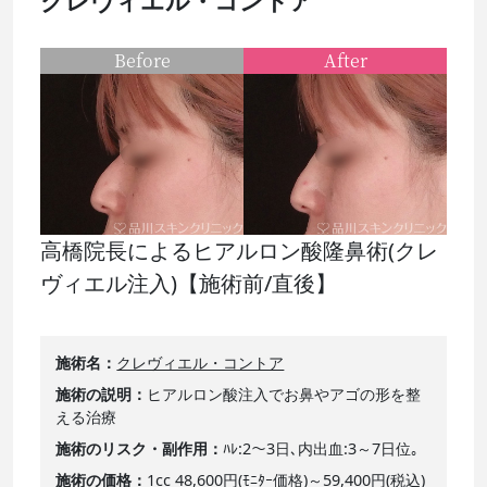
クレヴィエル・コントア
Before
After
高橋院長によるヒアルロン酸隆鼻術(クレ
ヴィエル注入)【施術前/直後】
施術名
クレヴィエル・コントア
施術の説明
ヒアルロン酸注入でお鼻やアゴの形を整
える治療
施術のリスク・副作用
ﾊﾚ:2～3日､内出血:3～7日位｡
施術の価格
1cc 48,600円(ﾓﾆﾀｰ価格)～59,400円(税込)