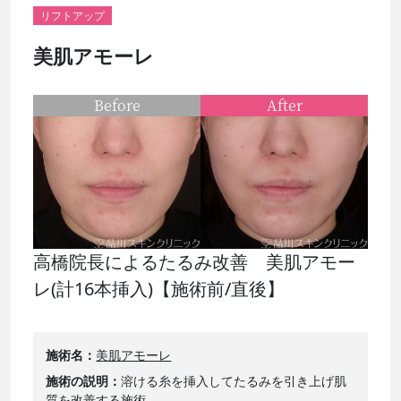
リフトアップ
美肌アモーレ
Before
After
高橋院長によるたるみ改善 美肌アモー
レ(計16本挿入)【施術前/直後】
施術名
美肌アモーレ
施術の説明
溶ける糸を挿入してたるみを引き上げ肌
質を改善する施術