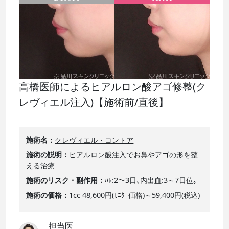
高橋医師によるヒアルロン酸アゴ修整(ク
レヴィエル注入)【施術前/直後】
施術名
クレヴィエル・コントア
施術の説明
ヒアルロン酸注入でお鼻やアゴの形を整
える治療
施術のリスク・副作用
ﾊﾚ:2～3日､内出血:3～7日位｡
施術の価格
1cc 48,600円(ﾓﾆﾀｰ価格)～59,400円(税込)
担当医