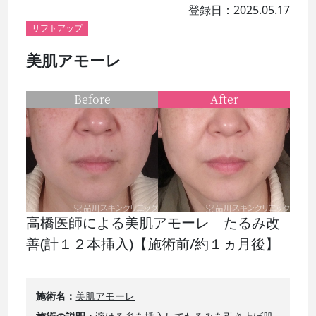
登録日：2025.05.17
リフトアップ
美肌アモーレ
Before
After
高橋医師による美肌アモーレ たるみ改
善(計１２本挿入)【施術前/約１ヵ月後】
施術名
美肌アモーレ