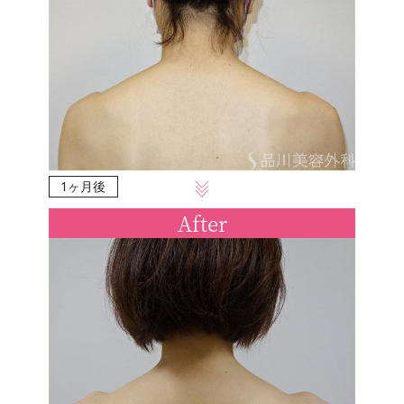
1ヶ月後
After