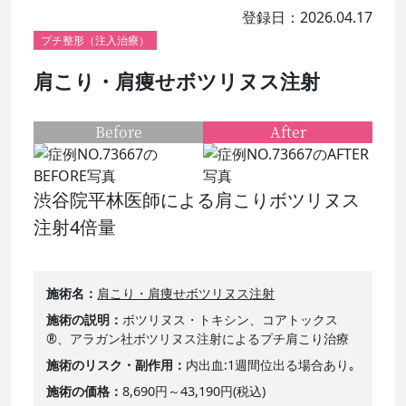
登録日：2026.04.17
プチ整形（注入治療）
肩こり・肩痩せボツリヌス注射
Before
After
渋谷院平林医師による肩こりボツリヌス
注射4倍量
施術名
肩こり・肩痩せボツリヌス注射
施術の説明
ボツリヌス・トキシン、コアトックス
®、アラガン社ボツリヌス注射によるプチ肩こり治療
施術のリスク・副作用
内出血:1週間位出る場合あり｡
施術の価格
8,690円～43,190円(税込)