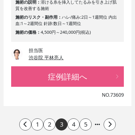
施術の説明
溶ける糸を挿入してたるみを引き上げ肌
質を改善する施術
施術のリスク・副作用
ハレ/痛み:2日～1週間位 内出
血:1～2週間位 針跡:数日～1週間位
施術の価格
4,500円～240,000円(税込)
担当医
渋谷院 平林亮人
症例詳細へ
NO.73609
1
2
3
4
5