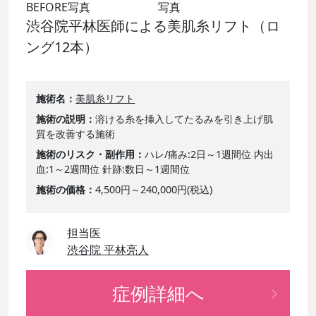
渋谷院平林医師による美肌糸リフト（ロ
ング12本）
施術名
美肌糸リフト
施術の説明
溶ける糸を挿入してたるみを引き上げ肌
質を改善する施術
施術のリスク・副作用
ハレ/痛み:2日～1週間位 内出
血:1～2週間位 針跡:数日～1週間位
施術の価格
4,500円～240,000円(税込)
担当医
渋谷院 平林亮人
症例詳細へ