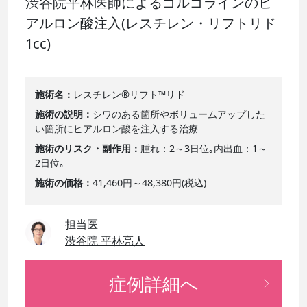
渋谷院平林医師によるゴルゴラインのヒ
アルロン酸注入(レスチレン・リフトリド
1cc)
施術名
レスチレン®リフト™リド
施術の説明
シワのある箇所やボリュームアップした
い箇所にヒアルロン酸を注入する治療
施術のリスク・副作用
腫れ：2～3日位｡内出血：1～
2日位｡
施術の価格
41,460円～48,380円(税込)
担当医
渋谷院 平林亮人
症例詳細へ