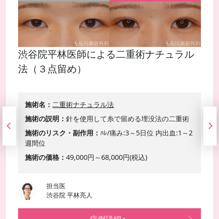
渋谷院平林医師による二重術ナチュラル
法（３点留め）
施術名
二重術ナチュラル法
施術の説明
針を使用して糸で留める埋没法の二重術
施術のリスク・副作用
ﾊﾚ/痛み:3～5日位 内出血:1～2
週間位
施術の価格
49,000円～68,000円(税込)
担当医
渋谷院 平林亮人
症例詳細へ