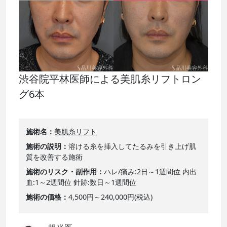
渋谷院平林医師による美肌糸リフトロン
グ6本
施術名
美肌糸リフト
施術の説明
溶ける糸を挿入してたるみを引き上げ肌
質を改善する施術
施術のリスク・副作用
ハレ/痛み:2日～1週間位 内出
血:1～2週間位 針跡:数日～1週間位
施術の価格
4,500円～240,000円(税込)