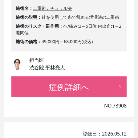
施術名
二重術ナチュラル法
施術の説明
針を使用して糸で留める埋没法の二重術
施術のリスク・副作用
ﾊﾚ/痛み:3～5日位 内出血:1～2
週間位
施術の価格
49,000円～68,000円(税込)
担当医
渋谷院 平林亮人
症例詳細へ
NO.73908
登録日：2026.05.12