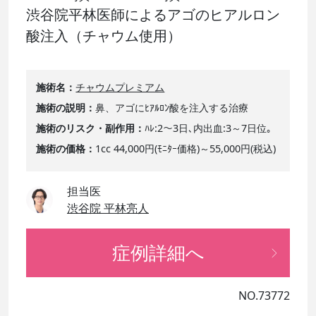
渋谷院平林医師によるアゴのヒアルロン
酸注入（チャウム使用）
施術名
チャウムプレミアム
施術の説明
鼻、アゴにﾋｱﾙﾛﾝ酸を注入する治療
施術のリスク・副作用
ﾊﾚ:2～3日､内出血:3～7日位｡
施術の価格
1cc 44,000円(ﾓﾆﾀｰ価格)～55,000円(税込)
担当医
渋谷院 平林亮人
症例詳細へ
NO.73772