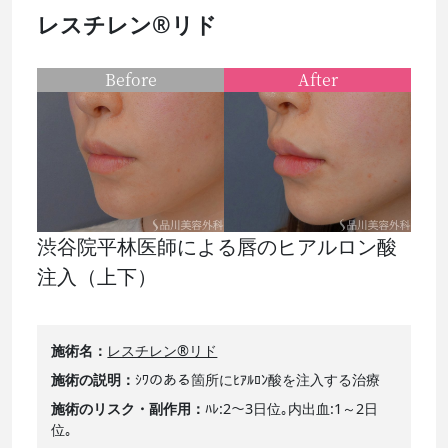
レスチレン®リド
Before
After
渋谷院平林医師による唇のヒアルロン酸
注入（上下）
施術名
レスチレン®リド
施術の説明
ｼﾜのある箇所にﾋｱﾙﾛﾝ酸を注入する治療
施術のリスク・副作用
ﾊﾚ:2～3日位｡内出血:1～2日
位｡