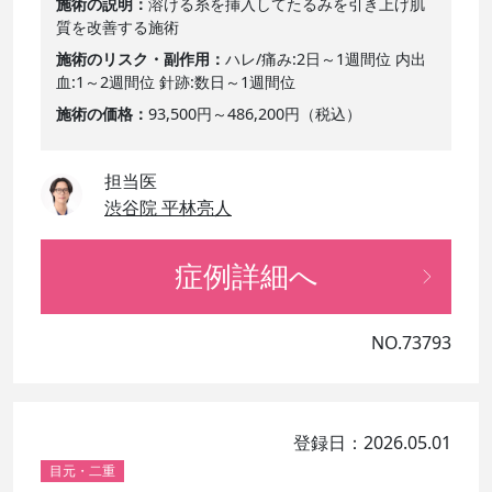
施術の説明
溶ける糸を挿入してたるみを引き上げ肌
質を改善する施術
施術のリスク・副作用
ハレ/痛み:2日～1週間位 内出
血:1～2週間位 針跡:数日～1週間位
施術の価格
93,500円～486,200円（税込）
担当医
渋谷院 平林亮人
症例詳細へ
NO.73793
登録日：2026.05.01
目元・二重