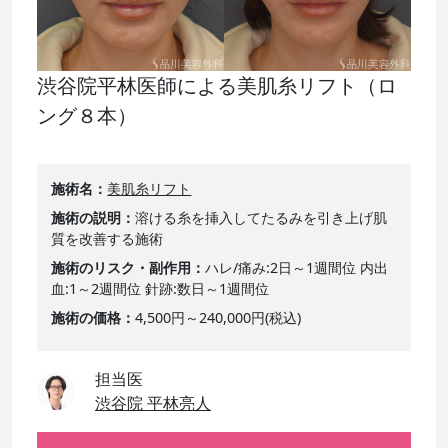
渋谷院平林医師による美肌糸リフト（ロ
ング８本）
施術名
美肌糸リフト
施術の説明
溶ける糸を挿入してたるみを引き上げ肌
質を改善する施術
施術のリスク・副作用
ハレ/痛み:2日～1週間位 内出
血:1～2週間位 針跡:数日～1週間位
施術の価格
4,500円～240,000円(税込)
担当医
渋谷院 平林亮人