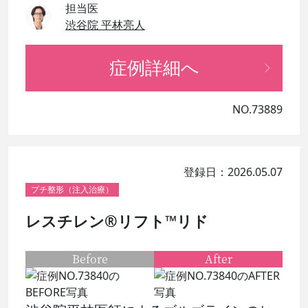
担当医
渋谷院 平林亮人
症例詳細へ
NO.73889
登録日：2026.05.07
プチ整形（注入治療）
レスチレン®リフト™リド
Before
After