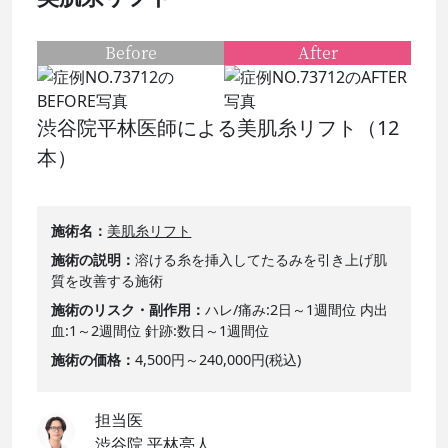
Before
After
渋谷院平林医師による美肌糸リフト（12
本）
施術名
美肌糸リフト
施術の説明
溶ける糸を挿入してたるみを引き上げ肌
質を改善する施術
施術のリスク・副作用
ハレ/痛み:2日～1週間位 内出
血:1～2週間位 針跡:数日～1週間位
施術の価格
4,500円～240,000円(税込)
担当医
渋谷院 平林亮人