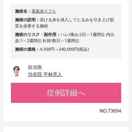
施術名
美肌糸リフト
施術の説明
溶ける糸を挿入してたるみを引き上げ肌
質を改善する施術
施術のリスク・副作用
ハレ/痛み:2日～1週間位 内出
血:1～2週間位 針跡:数日～1週間位
施術の価格
4,500円～240,000円(税込)
担当医
渋谷院 平林亮人
症例詳細へ
NO.73694