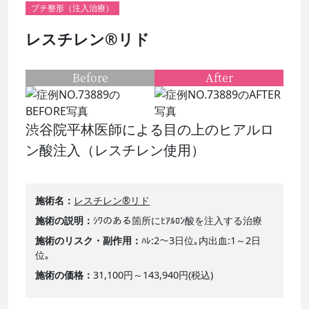
プチ整形（注入治療）
レスチレン®リド
Before
After
渋谷院平林医師による目の上のヒアルロ
ン酸注入（レスチレン使用）
施術名
レスチレン®リド
施術の説明
ｼﾜのある箇所にﾋｱﾙﾛﾝ酸を注入する治療
施術のリスク・副作用
ﾊﾚ:2～3日位｡内出血:1～2日
位｡
施術の価格
31,100円～143,940円(税込)