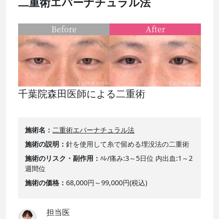
二重術エバーナチュラル法
Before
After
千葉院森田医師による二重術
施術名
二重術エバーナチュラル法
施術の説明
針を使用して糸で留める埋没法の二重術
施術のリスク・副作用
ﾊﾚ/痛み:3～5日位 内出血:1～2
週間位
施術の価格
68,000円～99,000円(税込)
担当医