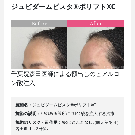
ジュビダームビスタ®ボリフトXC
Before
After
千葉院森田医師による額出しのヒアルロ
ン酸注入
施術名
ジュビダームビスタ®ボリフトXC
施術の説明
ｼﾜのある箇所にﾋｱﾙﾛﾝ酸を注入する治療
施術のリスク・副作用
ﾊﾚ:ほとんどなし｡(個人差あり)
内出血:1～2日位｡