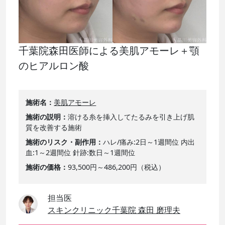
千葉院森田医師による美肌アモーレ＋顎
のヒアルロン酸
施術名
美肌アモーレ
施術の説明
溶ける糸を挿入してたるみを引き上げ肌
質を改善する施術
施術のリスク・副作用
ハレ/痛み:2日～1週間位 内出
血:1～2週間位 針跡:数日～1週間位
施術の価格
93,500円～486,200円（税込）
担当医
スキンクリニック千葉院 森田 磨理夫