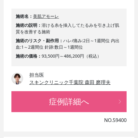
施術名
美肌アモーレ
施術の説明
溶ける糸を挿入してたるみを引き上げ肌
質を改善する施術
施術のリスク・副作用
ハレ/痛み:2日～1週間位 内出
血:1～2週間位 針跡:数日～1週間位
施術の価格
93,500円～486,200円（税込）
担当医
スキンクリニック千葉院 森田 磨理夫
症例詳細へ
NO.59400