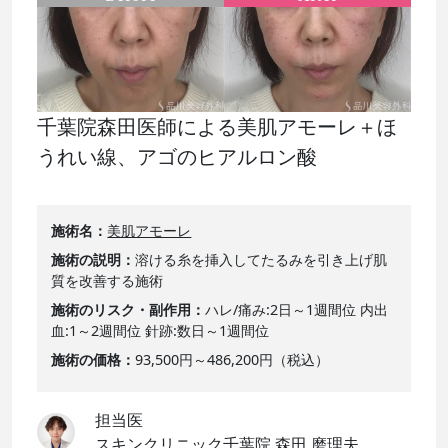
千葉院森田医師による美肌アモーレ＋ほ
うれい線、アゴのヒアルロン酸
施術名
美肌アモーレ
施術の説明
溶ける糸を挿入してたるみを引き上げ肌
質を改善する施術
施術のリスク・副作用
ハレ/痛み:2日～1週間位 内出
血:1～2週間位 針跡:数日～1週間位
施術の価格
93,500円～486,200円（税込）
担当医
スキンクリニック千葉院 森田 磨理夫