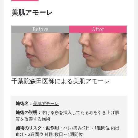
美肌アモーレ
Before
After
千葉院森田医師による美肌アモーレ
施術名
美肌アモーレ
施術の説明
溶ける糸を挿入してたるみを引き上げ肌
質を改善する施術
施術のリスク・副作用
ハレ/痛み:2日～1週間位 内出
血:1～2週間位 針跡:数日～1週間位