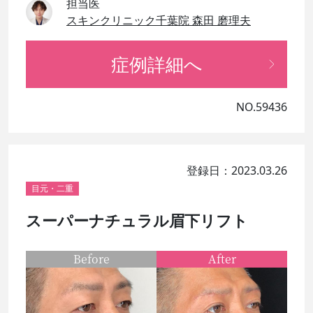
担当医
スキンクリニック千葉院 森田 磨理夫
症例詳細へ
NO.59436
登録日：2023.03.26
目元・二重
スーパーナチュラル眉下リフト
Before
After