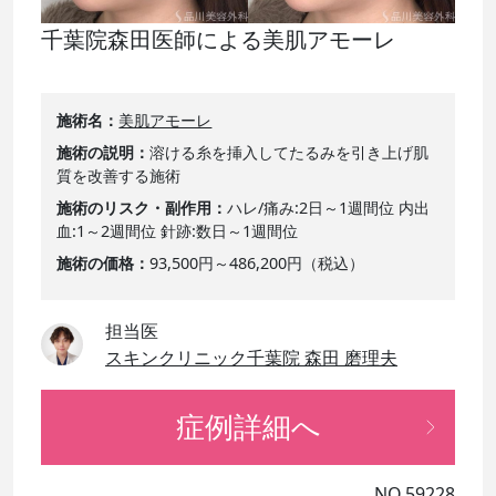
千葉院森田医師による美肌アモーレ
施術名
美肌アモーレ
施術の説明
溶ける糸を挿入してたるみを引き上げ肌
質を改善する施術
施術のリスク・副作用
ハレ/痛み:2日～1週間位 内出
血:1～2週間位 針跡:数日～1週間位
施術の価格
93,500円～486,200円（税込）
担当医
スキンクリニック千葉院 森田 磨理夫
症例詳細へ
NO.59228