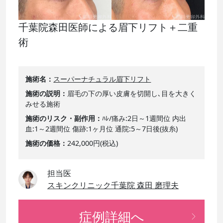
千葉院森田医師による眉下リフト＋二重
術
施術名
スーパーナチュラル眉下リフト
施術の説明
眉毛の下の厚い皮膚を切開し､目を大きく
みせる施術
施術のリスク・副作用
ﾊﾚ/痛み:2日～1週間位 内出
血:1～2週間位 傷跡:1ヶ月位 通院:5～7日後(抜糸)
施術の価格
242,000円(税込)
担当医
スキンクリニック千葉院 森田 磨理夫
症例詳細へ