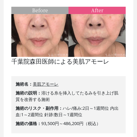
Before
After
千葉院森田医師による美肌アモーレ
施術名
美肌アモーレ
施術の説明
溶ける糸を挿入してたるみを引き上げ肌
質を改善する施術
施術のリスク・副作用
ハレ/痛み:2日～1週間位 内出
血:1～2週間位 針跡:数日～1週間位
施術の価格
93,500円～486,200円（税込）