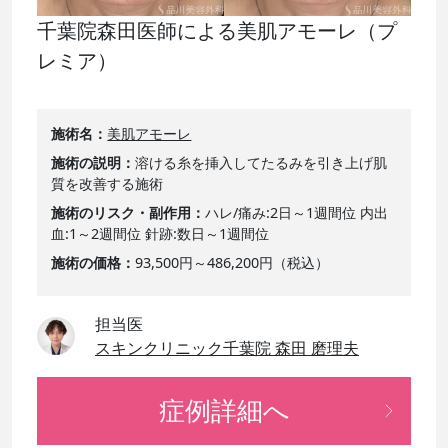
千葉院森田医師による美肌アモーレ（プ
レミア）
施術名
美肌アモーレ
施術の説明
溶ける糸を挿入してたるみを引き上げ肌
質を改善する施術
施術のリスク・副作用
ハレ/痛み:2日～1週間位 内出
血:1～2週間位 針跡:数日～1週間位
施術の価格
93,500円～486,200円（税込）
担当医
スキンクリニック千葉院 森田 磨理夫
症例詳細へ