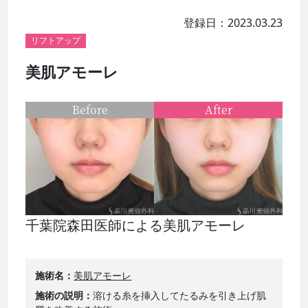
登録日：2023.03.23
リフトアップ
美肌アモーレ
Before
After
千葉院森田医師による美肌アモーレ
施術名
美肌アモーレ
施術の説明
溶ける糸を挿入してたるみを引き上げ肌