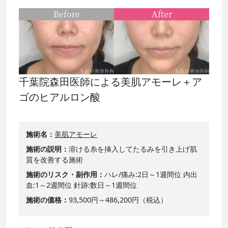
Before
After
千葉院森田医師による美肌アモーレ＋ア
ゴのヒアルロン酸
施術名
美肌アモーレ
施術の説明
溶ける糸を挿入してたるみを引き上げ肌
質を改善する施術
施術のリスク・副作用
ハレ/痛み:2日～1週間位 内出
血:1～2週間位 針跡:数日～1週間位
施術の価格
93,500円～486,200円（税込）