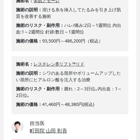
施術名
美肌アモーレ
施術の説明
溶ける糸を挿入してたるみを引き上げ肌
質を改善する施術
施術のリスク・副作用
ハレ/痛み:2日～1週間位 内出
血:1～2週間位 針跡:数日～1週間位
施術の価格
93,500円～486,200円（税込）
施術名
レスチレン®リフト™リド
施術の説明
シワのある箇所やボリュームアップした
い箇所にヒアルロン酸を注入する治療
施術のリスク・副作用
腫れ：2～3日位｡内出血：1～
2日位｡
施術の価格
41,460円～48,380円(税込)
担当医
町田院 山田 彰吾