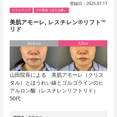
登録日：2025.07.17
リフトアップ
プチ整形（注入治療）
美肌アモーレ, レスチレン®リフト™
リド
Before
After
山田院長による 美肌アモーレ（クリス
タル）とほうれい線とゴルゴラインのヒ
アルロン酸（レスチレンリフトリド）
50代