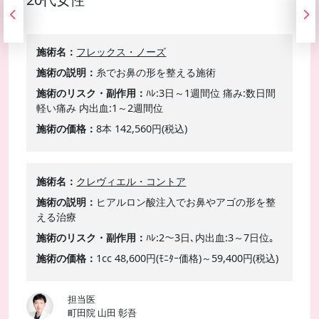
施術名
フレックス・ノーズ
施術の説明
糸でお鼻の形を整える施術
施術のリスク・副作用
ﾊﾚ:3日～1週間位 痛み:数日間
軽い痛み 内出血:1～2週間位
施術の価格
8本 142,560円(税込)
施術名
クレヴィエル・コントア
施術の説明
ヒアルロン酸注入でお鼻やアゴの形を整
える治療
施術のリスク・副作用
ﾊﾚ:2～3日､内出血:3～7日位｡
施術の価格
1cc 48,600円(ﾓﾆﾀｰ価格)～59,400円(税込)
担当医
町田院 山田 彰吾