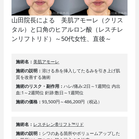
山田院長による 美肌アモーレ（クリス
タル）と口角のヒアルロン酸（レスチレ
ンリフトリド）～50代女性、直後～
施術名
美肌アモーレ
施術の説明
溶ける糸を挿入してたるみを引き上げ肌
質を改善する施術
施術のリスク・副作用
ハレ/痛み:2日～1週間位 内出
血:1～2週間位 針跡:数日～1週間位
施術の価格
93,500円～486,200円（税込）
施術名
レスチレン®リフト™リド
施術の説明
シワのある箇所やボリュームアップした