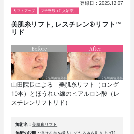
登録日：2025.12.07
リフトアップ
プチ整形（注入治療）
美肌糸リフト, レスチレン®リフト™
リド
Before
After
山田院長による 美肌糸リフト（ロング
10本）とほうれい線のヒアルロン酸（レ
スチレンリフトリド）
施術名
美肌糸リフト
施術の説明
溶ける糸を挿入してたるみを引き上げ肌