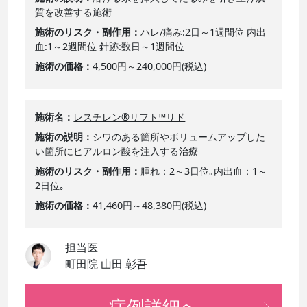
質を改善する施術
施術のリスク・副作用
ハレ/痛み:2日～1週間位 内出
血:1～2週間位 針跡:数日～1週間位
施術の価格
4,500円～240,000円(税込)
施術名
レスチレン®リフト™リド
施術の説明
シワのある箇所やボリュームアップした
い箇所にヒアルロン酸を注入する治療
施術のリスク・副作用
腫れ：2～3日位｡内出血：1～
2日位｡
施術の価格
41,460円～48,380円(税込)
担当医
町田院 山田 彰吾
症例詳細へ