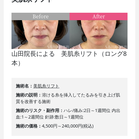
Before
After
山田院長による 美肌糸リフト（ロング8
本）
施術名
美肌糸リフト
施術の説明
溶ける糸を挿入してたるみを引き上げ肌
質を改善する施術
施術のリスク・副作用
ハレ/痛み:2日～1週間位 内出
血:1～2週間位 針跡:数日～1週間位
施術の価格
4,500円～240,000円(税込)