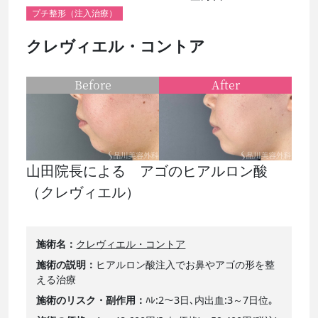
プチ整形（注入治療）
クレヴィエル・コントア
Before
After
山田院長による アゴのヒアルロン酸
（クレヴィエル）
施術名
クレヴィエル・コントア
施術の説明
ヒアルロン酸注入でお鼻やアゴの形を整
える治療
施術のリスク・副作用
ﾊﾚ:2～3日､内出血:3～7日位｡