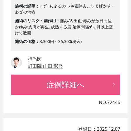
施術の説明
ﾚｰｻﾞｰによるﾒﾗﾆﾝ色素除去､ｼﾐ･そばかす･
あざの治療
施術のリスク・副作用
痛み/内出血:赤みが数日間位
かゆみ:皮膚が再生､成熟する度 治療間隔:6ヶ月以上空
けて数回
施術の価格
3,300円～36,300(税込)
担当医
町田院 山田 彰吾
症例詳細へ
NO.72446
登録日：2025.12.07