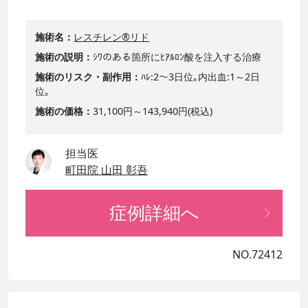
施術名
レスチレン®リド
施術の説明
ｼﾜのある箇所にﾋｱﾙﾛﾝ酸を注入する治療
施術のリスク・副作用
ﾊﾚ:2～3日位｡内出血:1～2日
位｡
施術の価格
31,100円～143,940円(税込)
担当医
町田院 山田 彰吾
症例詳細へ
NO.72412