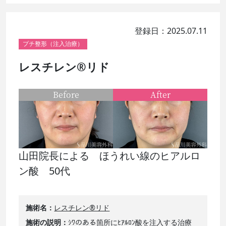
登録日：2025.07.11
プチ整形（注入治療）
レスチレン®リド
Before
After
山田院長による ほうれい線のヒアルロ
ン酸 50代
施術名
レスチレン®リド
施術の説明
ｼﾜのある箇所にﾋｱﾙﾛﾝ酸を注入する治療