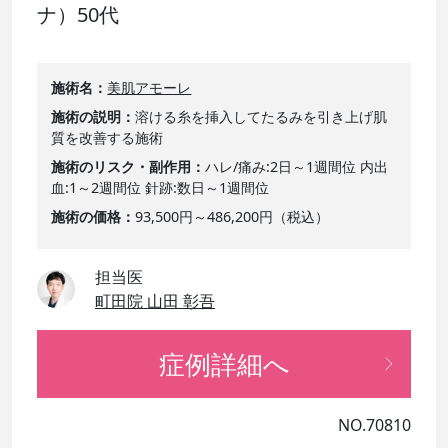
ナ）50代
施術名
美肌アモーレ
施術の説明
溶ける糸を挿入してたるみを引き上げ肌
質を改善する施術
施術のリスク・副作用
ハレ/痛み:2日～1週間位 内出
血:1～2週間位 針跡:数日～1週間位
施術の価格
93,500円～486,200円（税込）
担当医
町田院 山田 彰吾
症例詳細へ
NO.70810