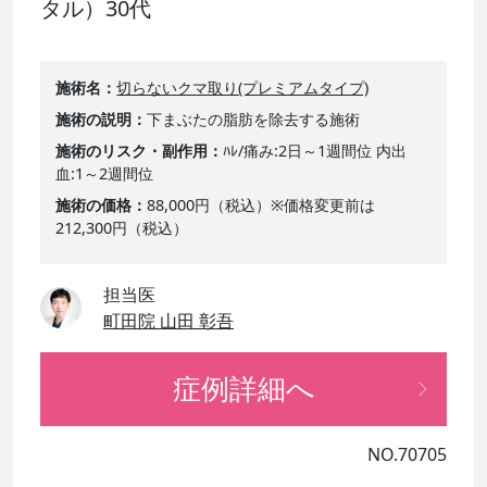
タル）30代
施術名
切らないクマ取り(プレミアムタイプ)
施術の説明
下まぶたの脂肪を除去する施術
施術のリスク・副作用
ﾊﾚ/痛み:2日～1週間位 内出
血:1～2週間位
施術の価格
88,000円（税込）※価格変更前は
212,300円（税込）
担当医
町田院 山田 彰吾
症例詳細へ
NO.70705