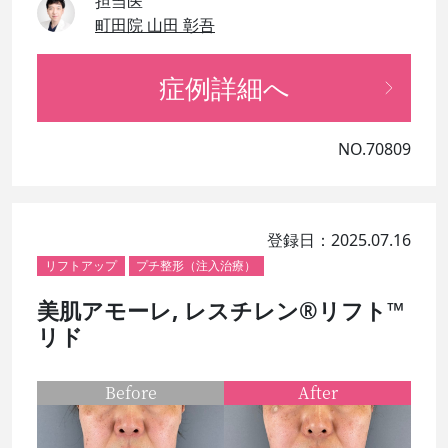
担当医
町田院 山田 彰吾
症例詳細へ
NO.70809
登録日：2025.07.16
リフトアップ
プチ整形（注入治療）
美肌アモーレ, レスチレン®リフト™
リド
Before
After