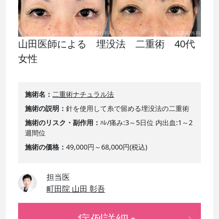
山田医師による 埋没法 二重術 40代
女性
施術名
二重術ナチュラル法
施術の説明
針を使用して糸で留める埋没法の二重術
施術のリスク・副作用
ﾊﾚ/痛み:3～5日位 内出血:1～2
週間位
施術の価格
49,000円～68,000円(税込)
担当医
町田院 山田 彰吾