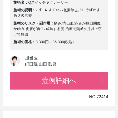
施術名
Qスイッチヤグレーザー
施術の説明
ﾚｰｻﾞｰによるﾒﾗﾆﾝ色素除去､ｼﾐ･そばかす･
あざの治療
施術のリスク・副作用
痛み/内出血:赤みが数日間位
かゆみ:皮膚が再生､成熟する度 治療間隔:6ヶ月以上空
けて数回
施術の価格
3,300円～36,300(税込)
担当医
町田院 山田 彰吾
症例詳細へ
NO.72414