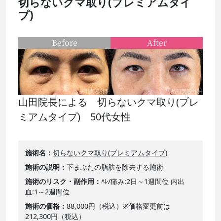
切らないクマ取り(プレミアムタイ
プ)
Before
After
山田院長による 切らないクマ取り(プレ
ミアムタイプ) 50代女性
施術名
切らないクマ取り(プレミアムタイプ)
施術の説明
下まぶたの脂肪を除去する施術
施術のリスク・副作用
ﾊﾚ/痛み:2日～1週間位 内出
血:1～2週間位
施術の価格
88,000円（税込）※価格変更前は
212,300円（税込）