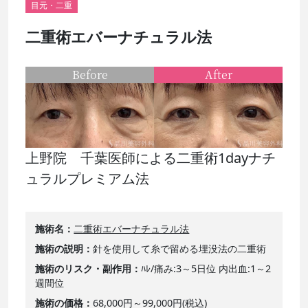
目元・二重
二重術エバーナチュラル法
Before
After
上野院 千葉医師による二重術1dayナチ
ュラルプレミアム法
施術名
二重術エバーナチュラル法
施術の説明
針を使用して糸で留める埋没法の二重術
施術のリスク・副作用
ﾊﾚ/痛み:3～5日位 内出血:1～2
週間位
施術の価格
68,000円～99,000円(税込)