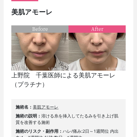
美肌アモーレ
Before
After
上野院 千葉医師による美肌アモーレ
（プラチナ）
施術名
美肌アモーレ
施術の説明
溶ける糸を挿入してたるみを引き上げ肌
質を改善する施術
施術のリスク・副作用
ハレ/痛み:2日～1週間位 内出