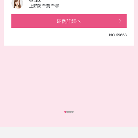
上野院 千葉 千尋
症例詳細へ
NO.69668