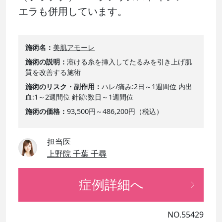
エラも併用しています。
施術名
美肌アモーレ
施術の説明
溶ける糸を挿入してたるみを引き上げ肌
質を改善する施術
施術のリスク・副作用
ハレ/痛み:2日～1週間位 内出
血:1～2週間位 針跡:数日～1週間位
施術の価格
93,500円～486,200円（税込）
担当医
上野院 千葉 千尋
症例詳細へ
NO.55429