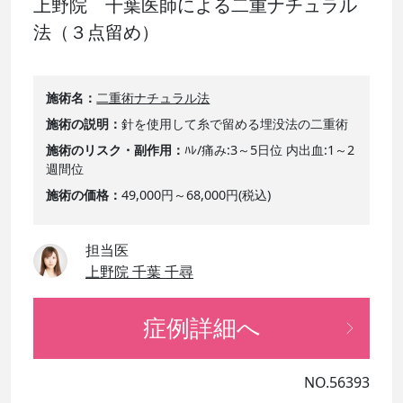
上野院 千葉医師による二重ナチュラル
法（３点留め）
施術名
二重術ナチュラル法
施術の説明
針を使用して糸で留める埋没法の二重術
施術のリスク・副作用
ﾊﾚ/痛み:3～5日位 内出血:1～2
週間位
施術の価格
49,000円～68,000円(税込)
担当医
上野院 千葉 千尋
症例詳細へ
NO.56393