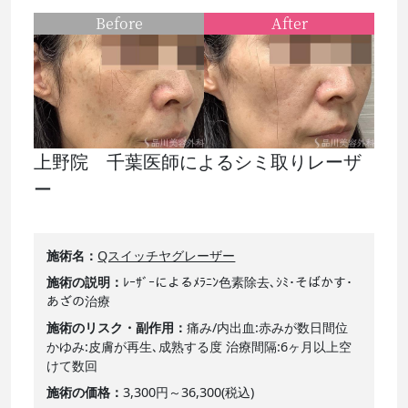
Before
After
上野院 千葉医師によるシミ取りレーザ
ー
施術名
Qスイッチヤグレーザー
施術の説明
ﾚｰｻﾞｰによるﾒﾗﾆﾝ色素除去､ｼﾐ･そばかす･
あざの治療
施術のリスク・副作用
痛み/内出血:赤みが数日間位
かゆみ:皮膚が再生､成熟する度 治療間隔:6ヶ月以上空
けて数回
施術の価格
3,300円～36,300(税込)