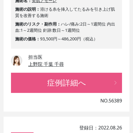
施術名
美肌アモーレ
施術の説明
溶ける糸を挿入してたるみを引き上げ肌
質を改善する施術
施術のリスク・副作用
ハレ/痛み:2日～1週間位 内出
血:1～2週間位 針跡:数日～1週間位
施術の価格
93,500円～486,200円（税込）
担当医
上野院 千葉 千尋
症例詳細へ
NO.56389
登録日：2022.08.26