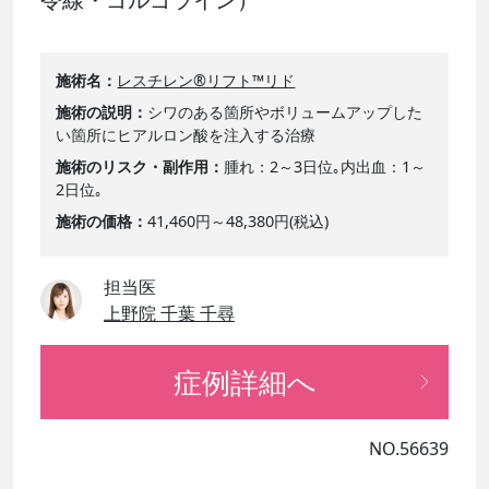
施術名
レスチレン®リフト™リド
施術の説明
シワのある箇所やボリュームアップした
い箇所にヒアルロン酸を注入する治療
施術のリスク・副作用
腫れ：2～3日位｡内出血：1～
2日位｡
施術の価格
41,460円～48,380円(税込)
担当医
上野院 千葉 千尋
症例詳細へ
NO.56639