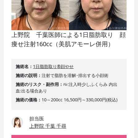
上野院 千葉医師による1日脂肪取り 顔
痩せ注射160cc（美肌アモーレ併用）
施術名
1日脂肪取り®顔やせ
施術の説明
注射で脂肪を溶解･排出する小顔術
施術のリスク・副作用
ﾊﾚ:注入時少しふくらみ 内出
血:出る場合あり
施術の価格
10～200cc 16,500円～330,000円(税込)
担当医
上野院 千葉 千尋