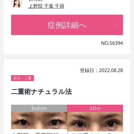
上野院 千葉 千尋
症例詳細へ
NO.56394
登録日：2022.08.28
目元・二重
二重術ナチュラル法
Before
After