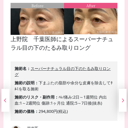
Before
After
上野院 千葉医師によるスーパーナチュ
ラル目の下のたるみ取りロング
施術名
スーパーナチュラル目の下のたるみ取りロン
グ
施術の説明
下まぶたの脂肪や余分な皮膚を除去してﾀ
ﾙﾐを取る施術
施術のリスク・副作用
ﾊﾚ/痛み:2日～1週間位 内出
血:1～2週間位 傷跡:1ヶ月位 通院:5～7日後(抜糸)
施術の価格
294,800円(税込)
担当医