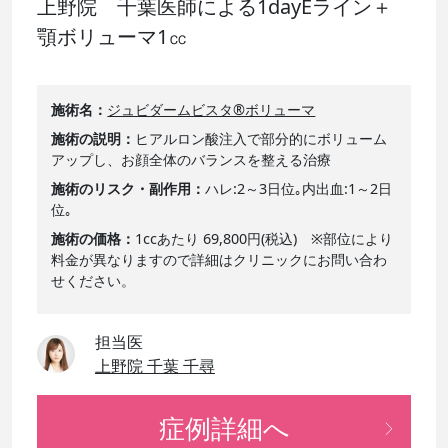
上野院 千葉医師による1dayEライン＋
顎ボリューマ1㏄
施術名
ジュビダームビスタ®ボリューマ
施術の説明
ヒアルロン酸注入で部分的にボリューム
アップし、お顔全体のバランスを整える治療
施術のリスク・副作用
ハレ:2～3日位｡内出血:1～2日
位｡
施術の価格
1ccあたり 69,800円(税込) ※部位により
料金が異なりますので詳細はクリニックにお問い合わ
せください。
担当医
上野院 千葉 千尋
症例詳細へ