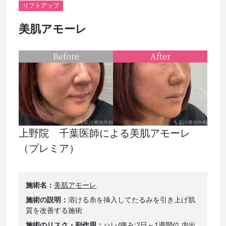
リフトアップ
美肌アモーレ
Before
After
上野院 千葉医師による美肌アモーレ
（プレミア）
施術名
美肌アモーレ
施術の説明
溶ける糸を挿入してたるみを引き上げ肌
質を改善する施術
施術のリスク・副作用
ハレ/痛み:2日～1週間位 内出