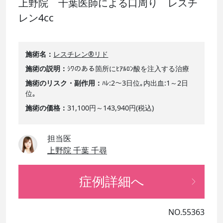
上野院 千葉医師による口周り レスチ
レン4cc
施術名
レスチレン®リド
施術の説明
ｼﾜのある箇所にﾋｱﾙﾛﾝ酸を注入する治療
施術のリスク・副作用
ﾊﾚ:2～3日位｡内出血:1～2日
位｡
施術の価格
31,100円～143,940円(税込)
担当医
上野院 千葉 千尋
症例詳細へ
NO.55363