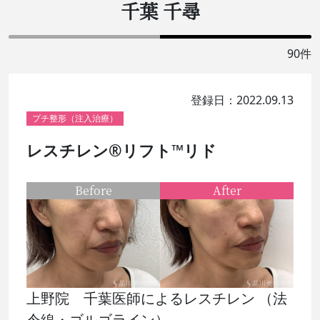
千葉 千尋
90件
登録日：2022.09.13
プチ整形（注入治療）
レスチレン®リフト™リド
Before
After
上野院 千葉医師によるレスチレン （法
令線・ゴルゴライン）