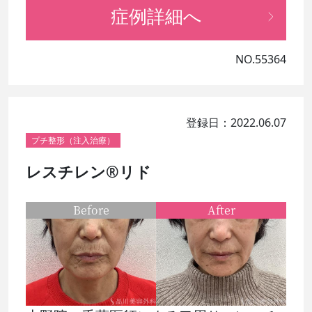
症例詳細へ
NO.55364
登録日：2022.06.07
プチ整形（注入治療）
レスチレン®リド
Before
After