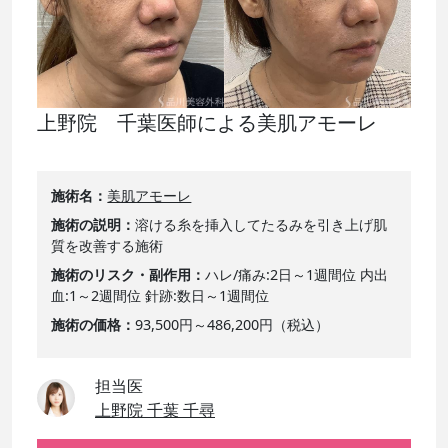
上野院 千葉医師による美肌アモーレ
施術名
美肌アモーレ
施術の説明
溶ける糸を挿入してたるみを引き上げ肌
質を改善する施術
施術のリスク・副作用
ハレ/痛み:2日～1週間位 内出
血:1～2週間位 針跡:数日～1週間位
施術の価格
93,500円～486,200円（税込）
担当医
上野院 千葉 千尋