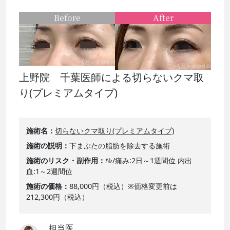
Before
After
上野院 千葉医師による切らないクマ取
り(プレミアムタイプ)
施術名
切らないクマ取り(プレミアムタイプ)
施術の説明
下まぶたの脂肪を除去する施術
施術のリスク・副作用
ﾊﾚ/痛み:2日～1週間位 内出
血:1～2週間位
施術の価格
88,000円（税込）※価格変更前は
212,300円（税込）
担当医