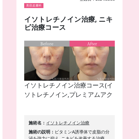
美容皮膚科
イソトレチノイン治療, ニキ
ビ治療コース
Before
After
イソトレチノイン治療コース(イ
ソトレチノイン,プレミアムアク
アモイスト,ラクネ,トラニラス
ト,ニキビ撃退注射)(処置回数3
回)処置前／処置後1M♪
施術名
イソトレチノイン治療
施術の説明
ビタミンA誘導体で皮脂の分
泌を強力に抑え､ニキビを改善する治療