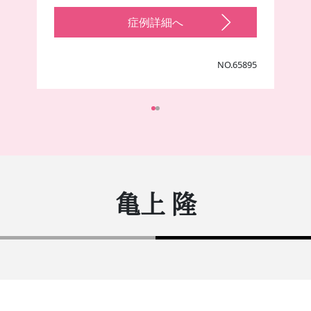
症例詳細へ
NO.65895
亀上 隆