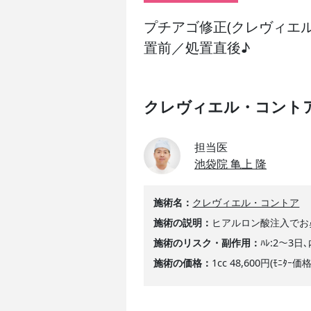
プチアゴ修正(クレヴィエル
置前／処置直後♪
クレヴィエル・コント
担当医
池袋院 亀上 隆
施術名
クレヴィエル・コントア
施術の説明
ヒアルロン酸注入でお
施術のリスク・副作用
ﾊﾚ:2～3日
施術の価格
1cc 48,600円(ﾓﾆﾀｰ価