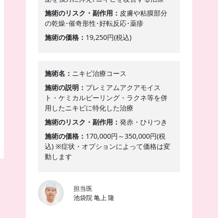
施術のリスク・副作用
皮膚や粘膜部分
の乾燥･催奇形性･好転反応･薬疹
施術の価格
19,250円(税込)
施術名
ニキビ治療コース
施術の説明
プレミアムアクアモイス
ト・ケミカルピーリング・ラクネ等を併
用したニキビに特化した治療
施術のリスク・副作用
発赤・ひりつき
施術の価格
170,000円～350,000円(税
込) ※症状・オプションによって価格は変
動します
担当医
池袋院 亀上 隆