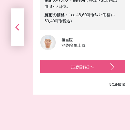
施術のリスク・副作用
ﾊﾚ:2～3日､内出
血:3～7日位｡
施術の価格
1cc 48,600円(ﾓﾆﾀｰ価格)～
59,400円(税込)
担当医
池袋院 亀上 隆
症例詳細へ
NO.64010