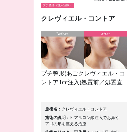
プチ整形（注入治療）
クレヴィエル・コントア
Before
After
プチ整形(あごクレヴィエル・コ
ントア1cc注入)処置前／処置直
後♪
施術名
クレヴィエル・コントア
施術の説明
ヒアルロン酸注入でお鼻や
アゴの形を整える治療