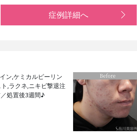
症例詳細へ
Before
イン,ケミカルピーリン
ト,ラクネ,ニキビ撃退注
前／処置後3週間♪