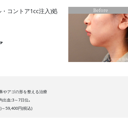
Before
・コントア1cc注入)処
ア
鼻やアゴの形を整える治療
､内出血:3～7日位｡
格)～59,400円(税込)