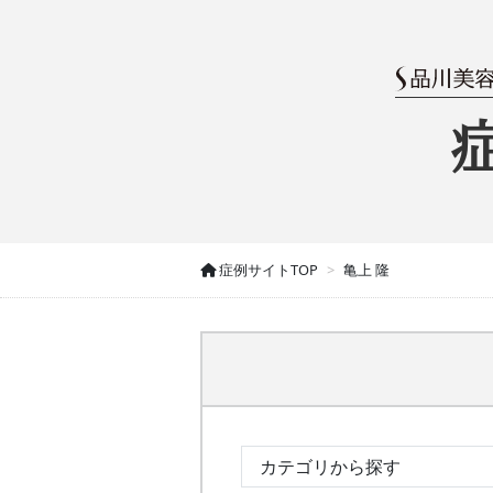
症例サイトTOP
亀上 隆