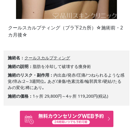
クールスカルプティング（ブラ下2カ所）☆施術前・2
カ月後☆
施術名
クールスカルプティング
施術の説明
脂肪を冷却して破壊する痩身術
施術のリスク・副作用
内出血/発赤/圧痛/つねられるような感
覚/痒み:2～3週間位｡ あざ/凍傷/色素沈着/輪郭異常/硬結/たる
みの変化:稀にあり｡
施術の価格
1ヶ所 29,800円～4ヶ所 119,200円(税込)