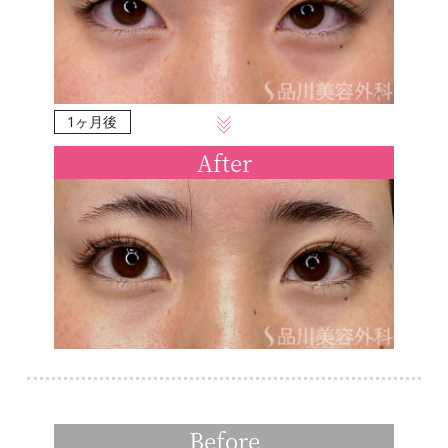
1ヶ月後
After
Before