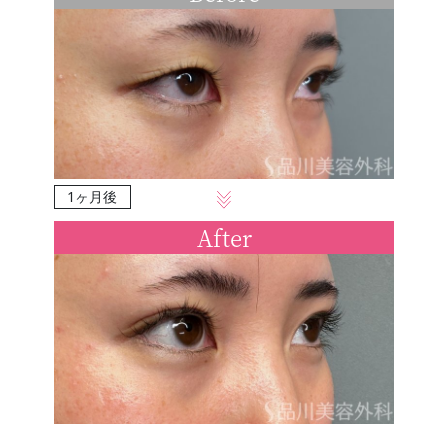
1ヶ月後
After