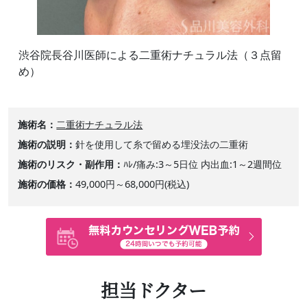
渋谷院長谷川医師による二重術ナチュラル法（３点留
め）
施術名
二重術ナチュラル法
施術の説明
針を使用して糸で留める埋没法の二重術
施術のリスク・副作用
ﾊﾚ/痛み:3～5日位 内出血:1～2週間位
施術の価格
49,000円～68,000円(税込)
担当ドクター