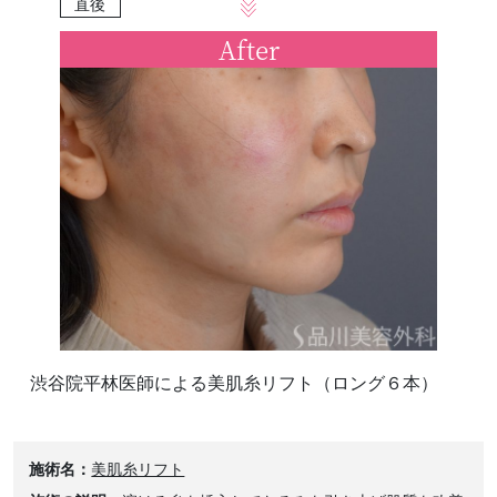
直後
After
渋谷院平林医師による美肌糸リフト（ロング６本）
施術名
美肌糸リフト