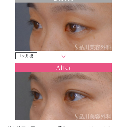
1ヶ月後
After