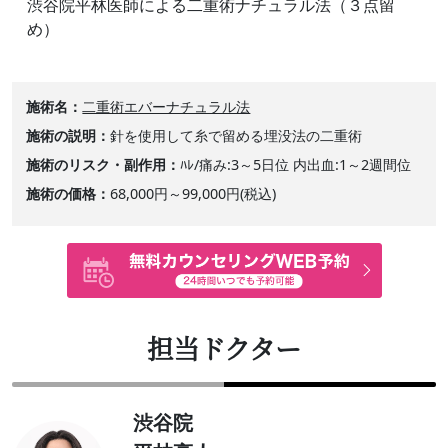
渋谷院平林医師による二重術ナチュラル法（３点留
め）
施術名
二重術エバーナチュラル法
施術の説明
針を使用して糸で留める埋没法の二重術
施術のリスク・副作用
ﾊﾚ/痛み:3～5日位 内出血:1～2週間位
施術の価格
68,000円～99,000円(税込)
担当ドクター
渋谷院