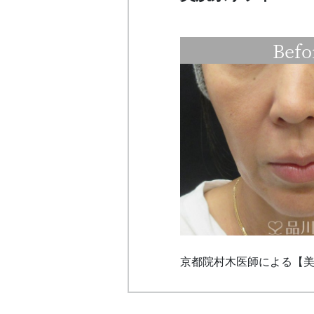
Befo
京都院村木医師による【美肌