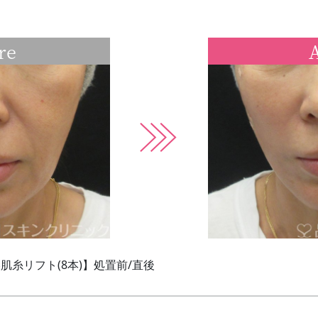
re
A
糸リフト(8本)】処置前/直後