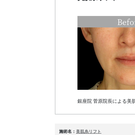
Befo
銀座院 菅原院長による美肌
施術名
美肌糸リフト