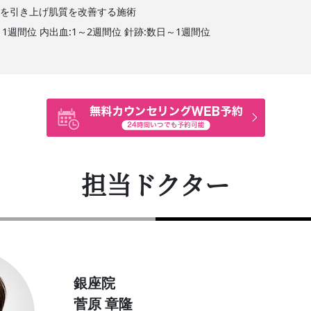
みを引き上げ肌質を改善する施術
～1週間位 内出血:1～2週間位 針跡:数日～1週間位
担当ドクター
銀座院
菅原 章隆