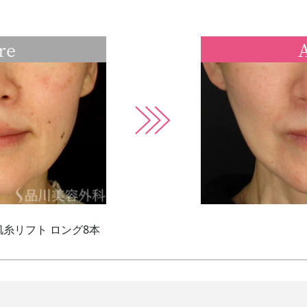
re
A
糸リフト ロング8本