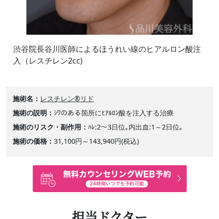
渋谷院長谷川医師によるほうれい線のヒアルロン酸注
入（レスチレン2cc)
施術名
レスチレン®リド
施術の説明
ｼﾜのある箇所にﾋｱﾙﾛﾝ酸を注入する治療
施術のリスク・副作用
ﾊﾚ:2～3日位｡内出血:1～2日位｡
施術の価格
31,100円～143,940円(税込)
担当ドクター