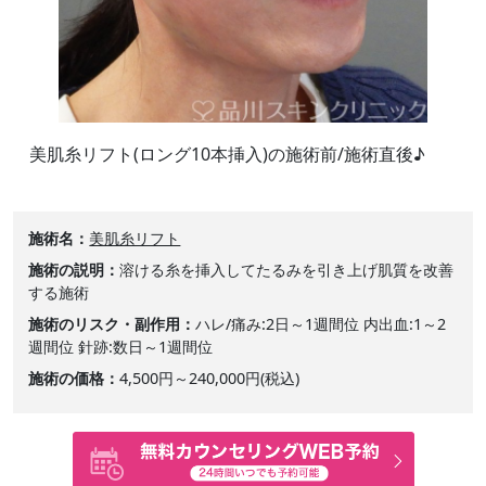
美肌糸リフト(ロング10本挿入)の施術前/施術直後♪
施術名
美肌糸リフト
施術の説明
溶ける糸を挿入してたるみを引き上げ肌質を改善
する施術
施術のリスク・副作用
ハレ/痛み:2日～1週間位 内出血:1～2
週間位 針跡:数日～1週間位
施術の価格
4,500円～240,000円(税込)