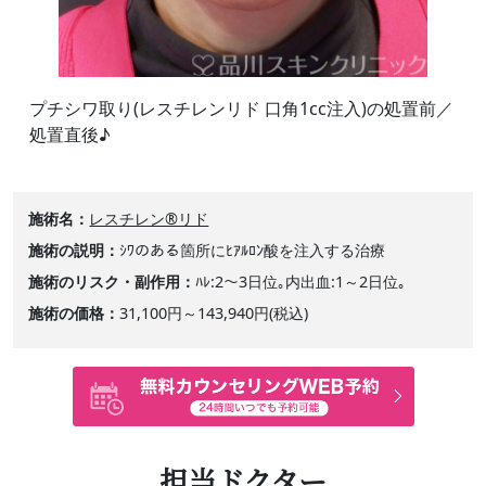
プチシワ取り(レスチレンリド 口角1cc注入)の処置前／
処置直後♪
施術名
レスチレン®リド
施術の説明
ｼﾜのある箇所にﾋｱﾙﾛﾝ酸を注入する治療
施術のリスク・副作用
ﾊﾚ:2～3日位｡内出血:1～2日位｡
施術の価格
31,100円～143,940円(税込)
担当ドクター