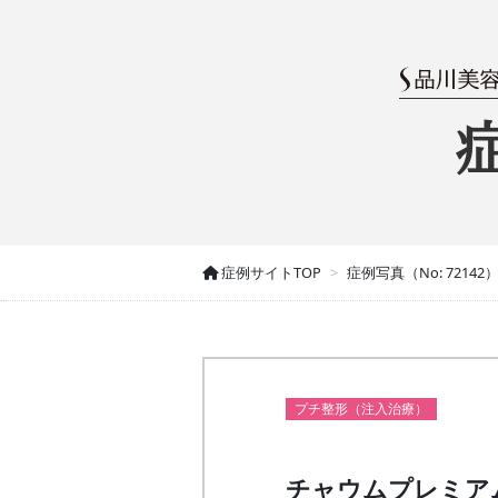
症例サイトTOP
症例写真（No: 72142
プチ整形（注入治療）
チャウムプレミア