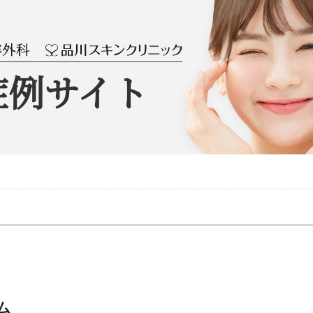
症例サイト
）
ム