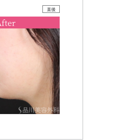
直後
fter
】