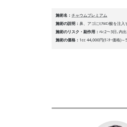
施術名
チャウムプレミアム
施術の説明
鼻、アゴにﾋｱﾙﾛﾝ酸を注
施術のリスク・副作用
ﾊﾚ:2～3日､内
施術の価格
1cc 44,000円(ﾓﾆﾀｰ価格)～