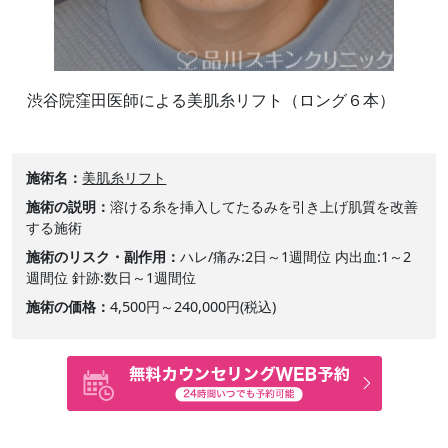
渋谷院窪田医師による美肌糸リフト（ロング６本）
施術名
美肌糸リフト
施術の説明
溶ける糸を挿入してたるみを引き上げ肌質を改善
する施術
施術のリスク・副作用
ハレ/痛み:2日～1週間位 内出血:1～2
週間位 針跡:数日～1週間位
施術の価格
4,500円～240,000円(税込)