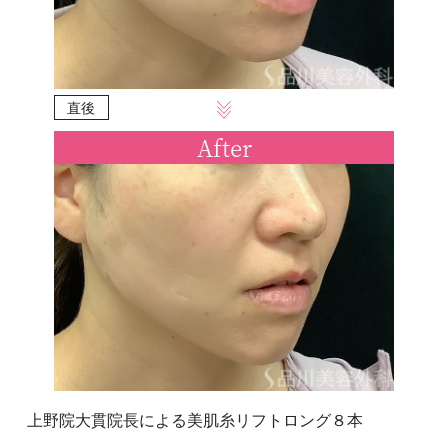
直後
After
上野院大貫院長による美肌糸リフトロング８本