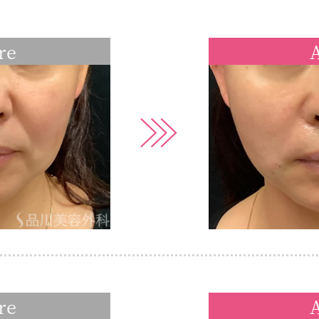
re
A
re
A