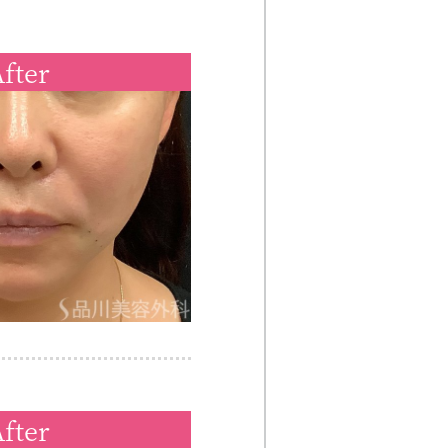
fter
fter