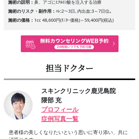
施術の説明
鼻、アゴにﾋｱﾙﾛﾝ酸を注入する治療
施術のリスク・副作用
ﾊﾚ:2～3日､内出血:3～7日位｡
施術の価格
1cc 48,600円(ﾓﾆﾀｰ価格)～59,400円(税込)
担当ドクター
スキンクリニック鹿児島院
隈部 充
プロフィール
症例写真一覧
患者様の美しくなりたいという思いに寄り添い、共に