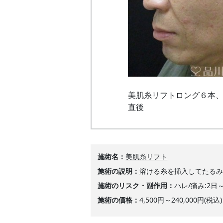
美肌糸リフトロング６本
直後
施術名
美肌糸リフト
施術の説明
溶ける糸を挿入してたる
施術のリスク・副作用
ハレ/痛み:2日
施術の価格
4,500円～240,000円(税込)