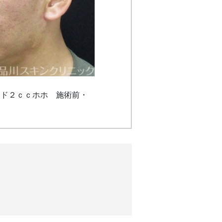
リド２ｃｃホホ 施術前・