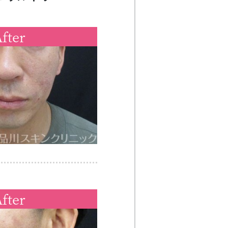
fter
fter