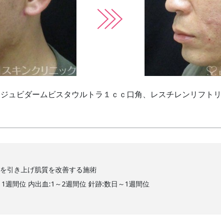
、ジュビダームビスタウルトラ１ｃｃ口角、レスチレンリフト
みを引き上げ肌質を改善する施術
～1週間位 内出血:1～2週間位 針跡:数日～1週間位