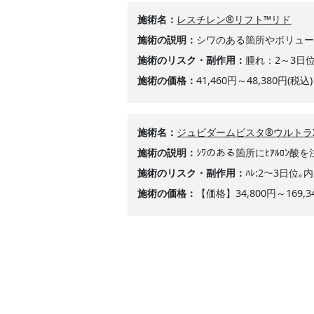
施術名
レスチレン®リフト™リド
施術の説明
シワのある箇所やボリュ
施術のリスク・副作用
腫れ：2～3日位
施術の価格
41,460円～48,380円(税込)
施術名
ジュビダームビスタ®ウルトラ
施術の説明
ｼﾜのある箇所にﾋｱﾙﾛﾝ酸
施術のリスク・副作用
ﾊﾚ:2～3日位｡
施術の価格
【価格】34,800円～169,3