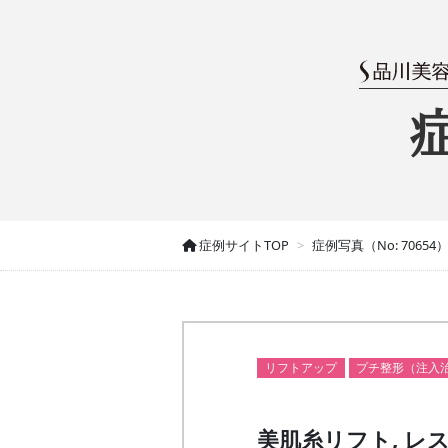
症例サイトTOP
症例写真（No: 70654
リフトアップ
プチ整形（注入
美肌糸リフト, レ