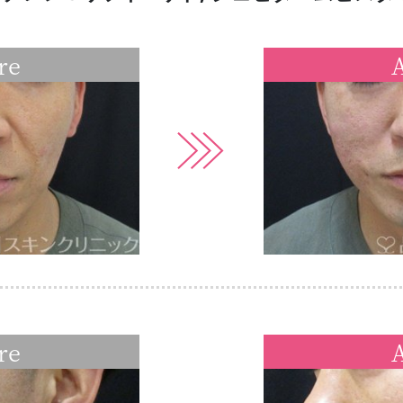
re
A
re
A