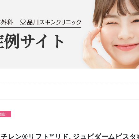
症例サイト
）
治療）
スチレン®リフト™リド, ジュビダームビスタ