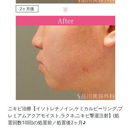
2ヶ月後
After
ニキビ治療【イソトレチノイン,ケミカルピーリング,プ
レミアムアクアモイスト,ラクネ,ニキビ撃退注射】(処
置回数10回)の処置前／処置後2ヶ月♪