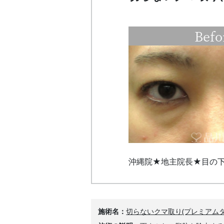
Befo
沖縄院★地主院長★目の
施術名
切らないクマ取り(プレミアムタ