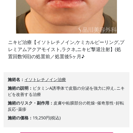
ニキビ治療【イソトレチノイン,ケミカルピーリング,プ
レミアムアクアモイスト,ラクネ,ニキビ撃退注射】(処
置回数9回)の処置前／処置後5ヶ月♪
施術名
イソトレチノイン治療
施術の説明
ビタミンA誘導体で皮脂の分泌を強力に抑え､ニキ
ビを改善する治療
施術のリスク・副作用
皮膚や粘膜部分の乾燥･催奇形性･好転
反応･薬疹
施術の価格
19,250円(税込)