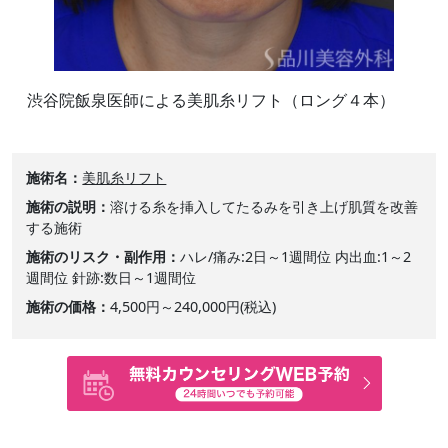
渋谷院飯泉医師による美肌糸リフト（ロング４本）
施術名
美肌糸リフト
施術の説明
溶ける糸を挿入してたるみを引き上げ肌質を改善
する施術
施術のリスク・副作用
ハレ/痛み:2日～1週間位 内出血:1～2
週間位 針跡:数日～1週間位
施術の価格
4,500円～240,000円(税込)