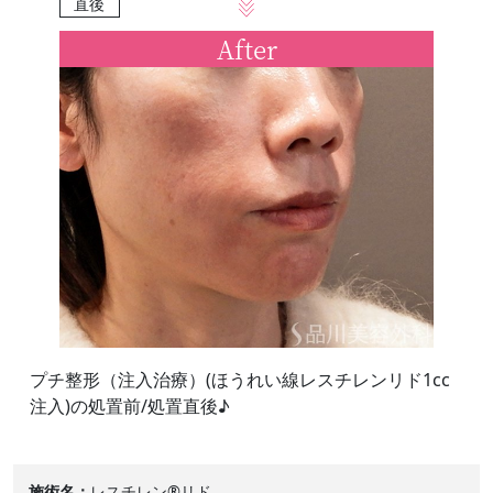
直後
After
プチ整形（注入治療）(ほうれい線レスチレンリド1cc
注入)の処置前/処置直後♪
施術名
レスチレン®リド