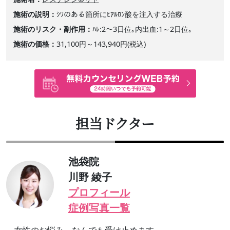
施術の説明
ｼﾜのある箇所にﾋｱﾙﾛﾝ酸を注入する治療
施術のリスク・副作用
ﾊﾚ:2～3日位｡内出血:1～2日位｡
施術の価格
31,100円～143,940円(税込)
担当ドクター
池袋院
川野 綾子
プロフィール
症例写真一覧
女性のお悩み、なんでも受け止めます。