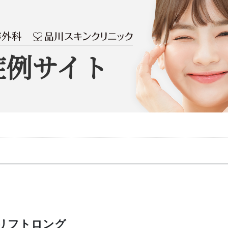
症例サイト
）
リフトロング