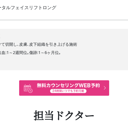
ータルフェイスリフトロング
グ
けて切開し､皮膚､皮下組織を引き上げる施術
出血:1～2週間位｡傷跡:1～6ヶ月位｡
担当ドクター