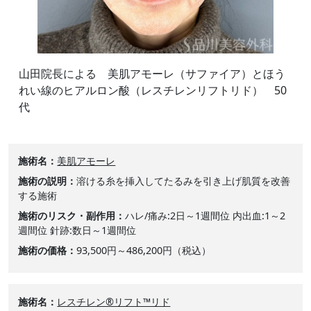
山田院長による 美肌アモーレ（サファイア）とほう
れい線のヒアルロン酸（レスチレンリフトリド） 50
代
施術名
美肌アモーレ
施術の説明
溶ける糸を挿入してたるみを引き上げ肌質を改善
する施術
施術のリスク・副作用
ハレ/痛み:2日～1週間位 内出血:1～2
週間位 針跡:数日～1週間位
施術の価格
93,500円～486,200円（税込）
施術名
レスチレン®リフト™リド