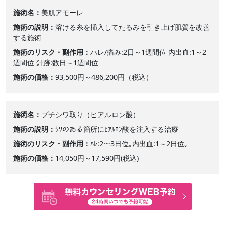
施術名
美肌アモーレ
施術の説明
溶ける糸を挿入してたるみを引き上げ肌質を改善
する施術
施術のリスク・副作用
ハレ/痛み:2日～1週間位 内出血:1～2
週間位 針跡:数日～1週間位
施術の価格
93,500円～486,200円（税込）
施術名
プチシワ取り（ヒアルロン酸）
施術の説明
ｼﾜのある箇所にﾋｱﾙﾛﾝ酸を注入する治療
施術のリスク・副作用
ﾊﾚ:2～3日位｡内出血:1～2日位｡
施術の価格
14,050円～17,590円(税込)