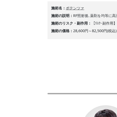
施術名
ポテンツァ
施術の説明
RF照射後､薬剤を均等に
施術のリスク・副作用
【ﾘｽｸ･副作
施術の価格
28,600円～82,50