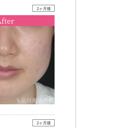
2ヶ月後
fter
2ヶ月後