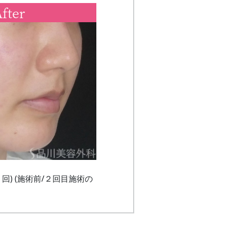
fter
) (施術前/２回目施術の