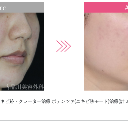
re
A
ビ跡・クレーター治療 ポテンツァ(ニキビ跡モード)治療(計２回