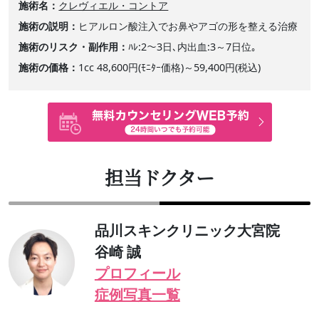
施術名
クレヴィエル・コントア
施術の説明
ヒアルロン酸注入でお鼻やアゴの形を整える治療
施術のリスク・副作用
ﾊﾚ:2～3日､内出血:3～7日位｡
施術の価格
1cc 48,600円(ﾓﾆﾀｰ価格)～59,400円(税込)
担当ドクター
品川スキンクリニック大宮院
谷崎 誠
プロフィール
症例写真一覧