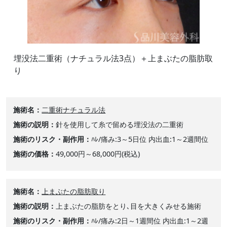
埋没法二重術（ナチュラル法3点）＋上まぶたの脂肪取
り
施術名
二重術ナチュラル法
施術の説明
針を使用して糸で留める埋没法の二重術
施術のリスク・副作用
ﾊﾚ/痛み:3～5日位 内出血:1～2週間位
施術の価格
49,000円～68,000円(税込)
施術名
上まぶたの脂肪取り
施術の説明
上まぶたの脂肪をとり､目を大きくみせる施術
施術のリスク・副作用
ﾊﾚ/痛み:2日～1週間位 内出血:1～2週