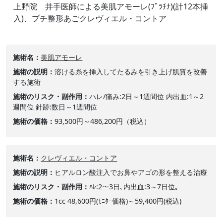
上野院 井手医師による美肌アモーレ(ﾌﾟﾗﾁﾅ)(計12本挿
入)、プチ整形あごクレヴィエル・コントア
施術名
美肌アモーレ
施術の説明
溶ける糸を挿入してたるみを引き上げ肌質を改善
する施術
施術のリスク・副作用
ハレ/痛み:2日～1週間位 内出血:1～2
週間位 針跡:数日～1週間位
施術の価格
93,500円～486,200円（税込）
施術名
クレヴィエル・コントア
施術の説明
ヒアルロン酸注入でお鼻やアゴの形を整える治療
施術のリスク・副作用
ﾊﾚ:2～3日､内出血:3～7日位｡
施術の価格
1cc 48,600円(ﾓﾆﾀｰ価格)～59,400円(税込)