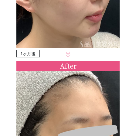
1ヶ月後
After