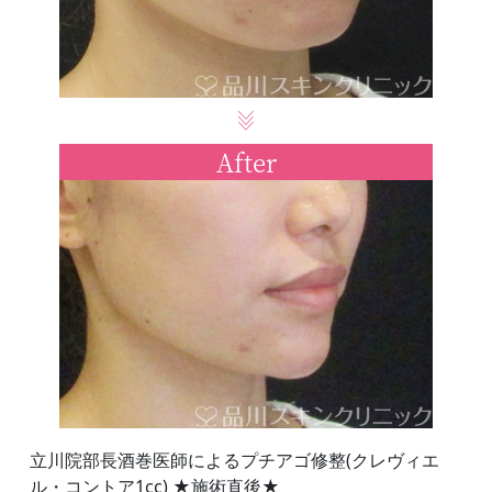
After
立川院部長酒巻医師によるプチアゴ修整(クレヴィエ
ル・コントア1cc) ★施術直後★