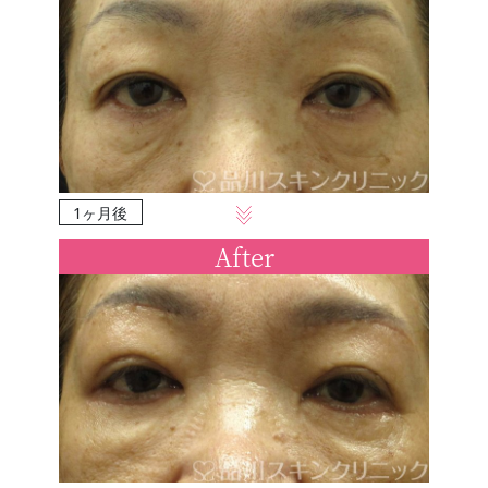
1ヶ月後
After