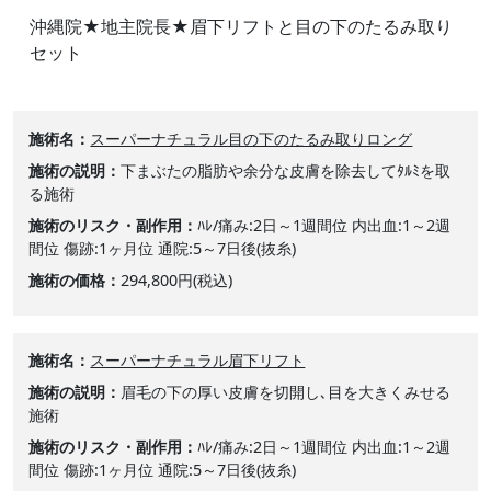
沖縄院★地主院長★眉下リフトと目の下のたるみ取り
セット
施術名
スーパーナチュラル目の下のたるみ取りロング
施術の説明
下まぶたの脂肪や余分な皮膚を除去してﾀﾙﾐを取
る施術
施術のリスク・副作用
ﾊﾚ/痛み:2日～1週間位 内出血:1～2週
間位 傷跡:1ヶ月位 通院:5～7日後(抜糸)
施術の価格
294,800円(税込)
施術名
スーパーナチュラル眉下リフト
施術の説明
眉毛の下の厚い皮膚を切開し､目を大きくみせる
施術
施術のリスク・副作用
ﾊﾚ/痛み:2日～1週間位 内出血:1～2週
間位 傷跡:1ヶ月位 通院:5～7日後(抜糸)