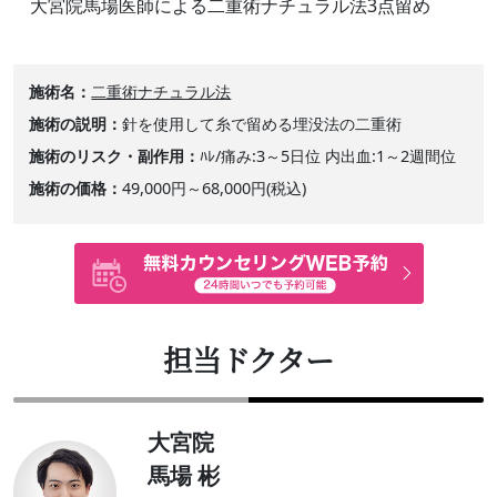
大宮院馬場医師による二重術ナチュラル法3点留め
施術名
二重術ナチュラル法
施術の説明
針を使用して糸で留める埋没法の二重術
施術のリスク・副作用
ﾊﾚ/痛み:3～5日位 内出血:1～2週間位
施術の価格
49,000円～68,000円(税込)
担当ドクター
大宮院
馬場 彬