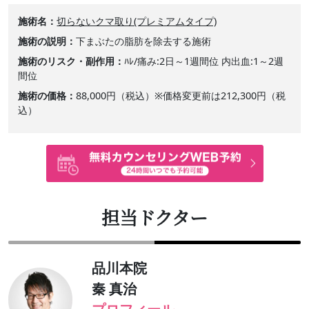
施術名
切らないクマ取り(プレミアムタイプ)
施術の説明
下まぶたの脂肪を除去する施術
施術のリスク・副作用
ﾊﾚ/痛み:2日～1週間位 内出血:1～2週
間位
施術の価格
88,000円（税込）※価格変更前は212,300円（税
込）
担当ドクター
品川本院
秦 真治