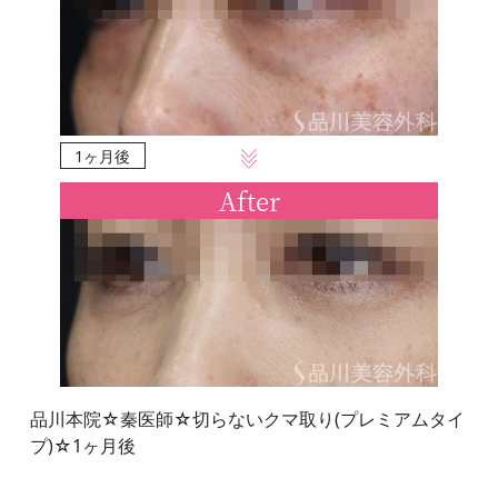
1ヶ月後
After
品川本院☆秦医師☆切らないクマ取り(プレミアムタイ
プ)☆1ヶ月後