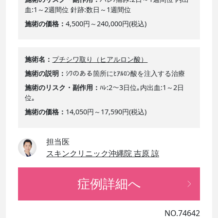
血:1～2週間位 針跡:数日～1週間位
施術の価格
4,500円～240,000円(税込)
施術名
プチシワ取り（ヒアルロン酸）
施術の説明
ｼﾜのある箇所にﾋｱﾙﾛﾝ酸を注入する治療
施術のリスク・副作用
ﾊﾚ:2～3日位｡内出血:1～2日
位｡
施術の価格
14,050円～17,590円(税込)
担当医
スキンクリニック沖縄院 吉原 諒
症例詳細へ
NO.74642