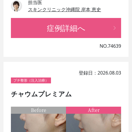
担当医
スキンクリニック沖縄院 岸本 恵史
症例詳細へ
NO.74639
登録日：2026.08.03
プチ整形（注入治療）
チャウムプレミアム
Before
After