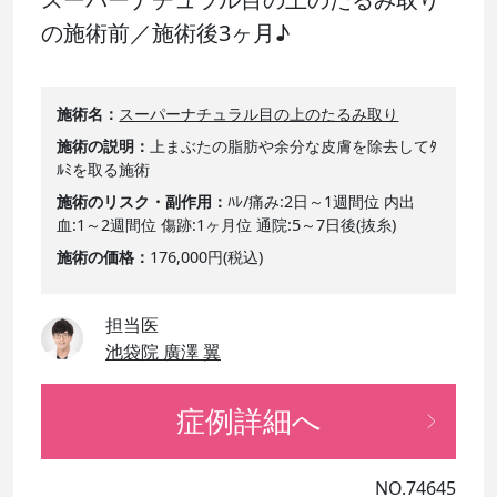
の施術前／施術後3ヶ月♪
施術名
スーパーナチュラル目の上のたるみ取り
施術の説明
上まぶたの脂肪や余分な皮膚を除去してﾀ
ﾙﾐを取る施術
施術のリスク・副作用
ﾊﾚ/痛み:2日～1週間位 内出
血:1～2週間位 傷跡:1ヶ月位 通院:5～7日後(抜糸)
施術の価格
176,000円(税込)
担当医
池袋院 廣澤 翼
症例詳細へ
NO.74645