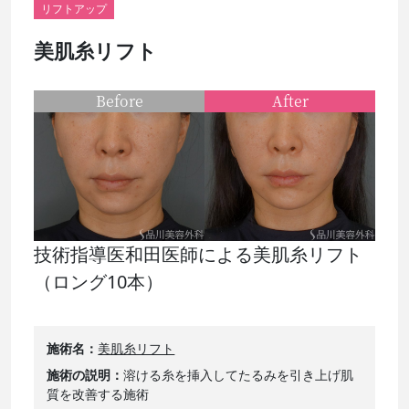
リフトアップ
美肌糸リフト
Before
After
技術指導医和田医師による美肌糸リフト
（ロング10本）
施術名
美肌糸リフト
施術の説明
溶ける糸を挿入してたるみを引き上げ肌
質を改善する施術