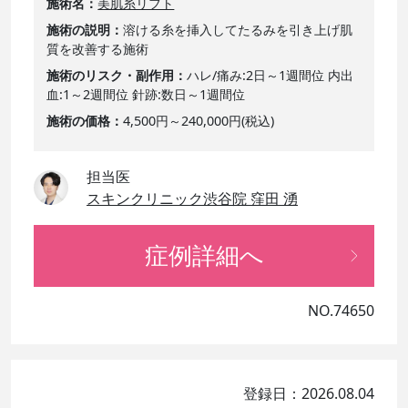
施術名
美肌糸リフト
施術の説明
溶ける糸を挿入してたるみを引き上げ肌
質を改善する施術
施術のリスク・副作用
ハレ/痛み:2日～1週間位 内出
血:1～2週間位 針跡:数日～1週間位
施術の価格
4,500円～240,000円(税込)
担当医
スキンクリニック渋谷院 窪田 湧
症例詳細へ
NO.74650
登録日：2026.08.04