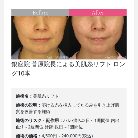
Before
After
銀座院 菅原院長による美肌糸リフト ロン
グ10本
施術名
美肌糸リフト
施術の説明
溶ける糸を挿入してたるみを引き上げ肌
質を改善する施術
施術のリスク・副作用
ハレ/痛み:2日～1週間位 内出
血:1～2週間位 針跡:数日～1週間位
施術の価格
4,500円～240,000円(税込)