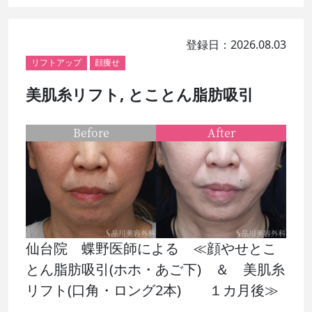
登録日：2026.08.03
リフトアップ
顔痩せ
美肌糸リフト, とことん脂肪吸引
Before
After
仙台院 蝶野医師による ≪顔やせとこ
とん脂肪吸引(ホホ・あご下) ＆ 美肌糸
リフト(口角・ロング2本) １カ月後≫