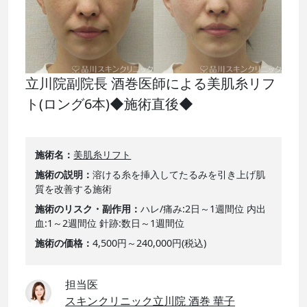
立川院副院長 酒巻医師による美肌糸リフ
ト(ロング6本)◆施術直後◆
施術名
美肌糸リフト
施術の説明
溶ける糸を挿入してたるみを引き上げ肌
質を改善する施術
施術のリスク・副作用
ハレ/痛み:2日～1週間位 内出
血:1～2週間位 針跡:数日～1週間位
施術の価格
4,500円～240,000円(税込)
担当医
スキンクリニック立川院 酒巻 華子