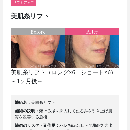
リフトアップ
美肌糸リフト
Before
After
美肌糸リフト（ロング×6 ショート×6）
～1ヶ月後～
施術名
美肌糸リフト
施術の説明
溶ける糸を挿入してたるみを引き上げ肌
質を改善する施術
施術のリスク・副作用
ハレ/痛み:2日～1週間位 内出