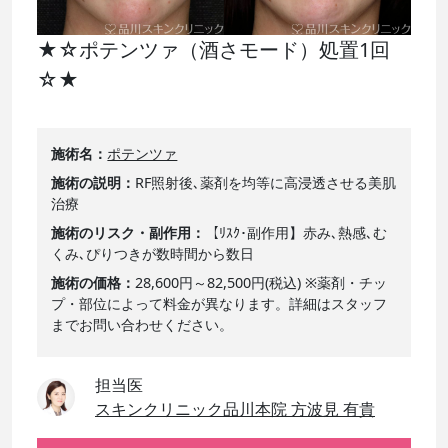
★☆ポテンツァ（酒さモード）処置1回
☆★
施術名
ポテンツァ
施術の説明
RF照射後､薬剤を均等に高浸透させる美肌
治療
施術のリスク・副作用
【ﾘｽｸ･副作用】赤み､熱感､む
くみ､ぴりつきが数時間から数日
施術の価格
28,600円～82,500円(税込) ※薬剤・チッ
プ・部位によって料金が異なります。詳細はスタッフ
までお問い合わせください。
担当医
スキンクリニック品川本院 方波見 有貴