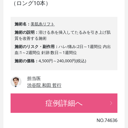
（ロング10本）
施術名
美肌糸リフト
施術の説明
溶ける糸を挿入してたるみを引き上げ肌
質を改善する施術
施術のリスク・副作用
ハレ/痛み:2日～1週間位 内出
血:1～2週間位 針跡:数日～1週間位
施術の価格
4,500円～240,000円(税込)
担当医
渋谷院 和田 哲行
症例詳細へ
NO.74636