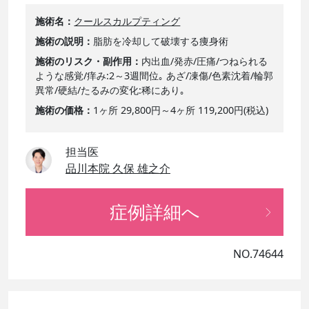
施術名
クールスカルプティング
施術の説明
脂肪を冷却して破壊する痩身術
施術のリスク・副作用
内出血/発赤/圧痛/つねられる
ような感覚/痒み:2～3週間位｡ あざ/凍傷/色素沈着/輪郭
異常/硬結/たるみの変化:稀にあり｡
施術の価格
1ヶ所 29,800円～4ヶ所 119,200円(税込)
担当医
品川本院 久保 雄之介
症例詳細へ
NO.74644