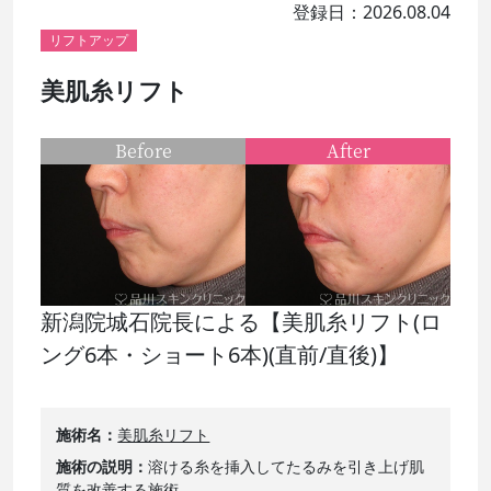
登録日：2026.08.04
リフトアップ
美肌糸リフト
Before
After
新潟院城石院長による【美肌糸リフト(ロ
ング6本・ショート6本)(直前/直後)】
施術名
美肌糸リフト
施術の説明
溶ける糸を挿入してたるみを引き上げ肌
質を改善する施術