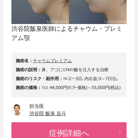
渋谷院飯泉医師によるチャウム・プレミ
アム顎
施術名
チャウムプレミアム
施術の説明
鼻、アゴにﾋｱﾙﾛﾝ酸を注入する治療
施術のリスク・副作用
ﾊﾚ:2～3日､内出血:3～7日位｡
施術の価格
1cc 44,000円(ﾓﾆﾀｰ価格)～55,000円(税込)
担当医
渋谷院 飯泉 岳斗
症例詳細へ