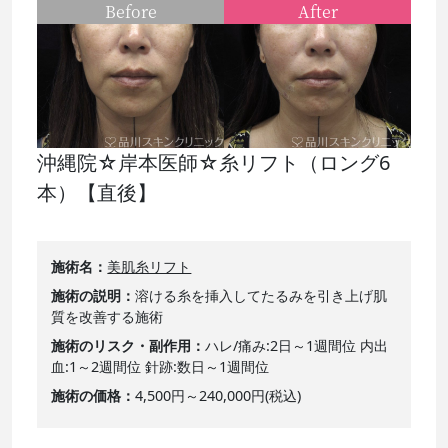
Before
After
沖縄院☆岸本医師☆糸リフト（ロング6
本）【直後】
施術名
美肌糸リフト
施術の説明
溶ける糸を挿入してたるみを引き上げ肌
質を改善する施術
施術のリスク・副作用
ハレ/痛み:2日～1週間位 内出
血:1～2週間位 針跡:数日～1週間位
施術の価格
4,500円～240,000円(税込)