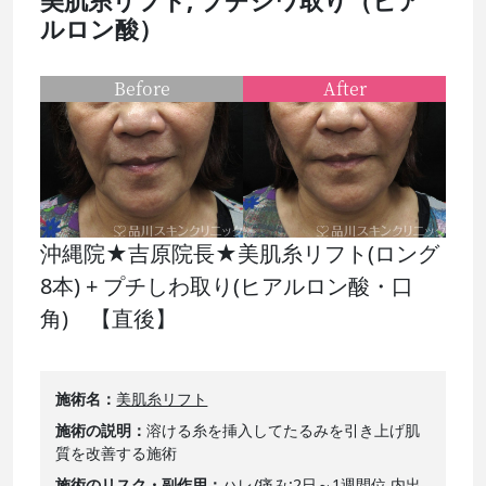
美肌糸リフト, プチシワ取り（ヒア
ルロン酸）
Before
After
沖縄院★吉原院長★美肌糸リフト(ロング
8本) + プチしわ取り(ヒアルロン酸・口
角) 【直後】
施術名
美肌糸リフト
施術の説明
溶ける糸を挿入してたるみを引き上げ肌
質を改善する施術
施術のリスク・副作用
ハレ/痛み:2日～1週間位 内出