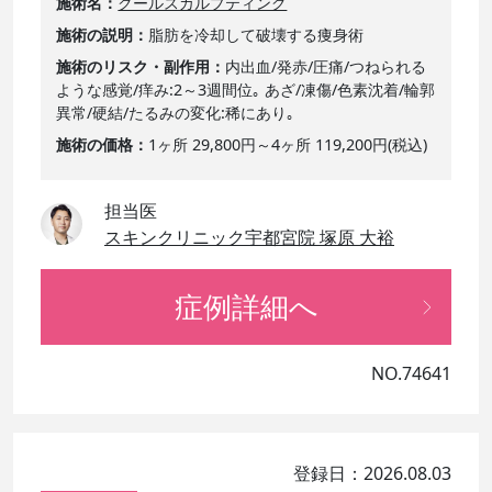
施術名
クールスカルプティング
施術の説明
脂肪を冷却して破壊する痩身術
施術のリスク・副作用
内出血/発赤/圧痛/つねられる
ような感覚/痒み:2～3週間位｡ あざ/凍傷/色素沈着/輪郭
異常/硬結/たるみの変化:稀にあり｡
施術の価格
1ヶ所 29,800円～4ヶ所 119,200円(税込)
担当医
スキンクリニック宇都宮院 塚原 大裕
症例詳細へ
NO.74641
登録日：2026.08.03